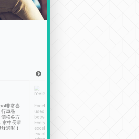
Joy Marsh
Benny Lau
1月12日
1 個月前
ool非常喜
Excellent service. We have
清境入住1晚, 由
、行車品
used Tripool to travel
清境, 都是乘坐由 Tri
、價格各方
between cities in Taiwan.
安排的車子, 接送都
，家中長輩
Every driver has been
去程司機早10分鐘到
很舒適呢！
excellent and arrives
程時遇上道路阻塞, 
exactly on time. As there is
鐘到達(可以接受),