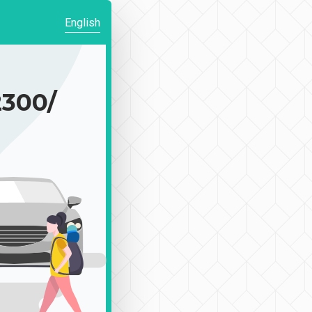
English
300/