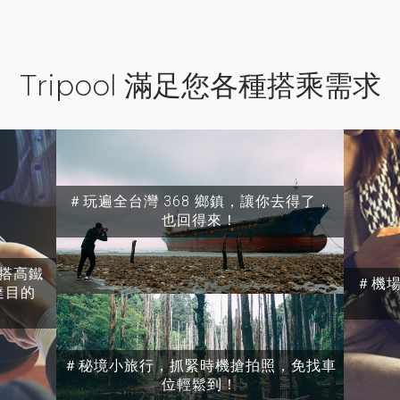
Tripool 滿足您各種搭乘需求
＃玩遍全台灣 368 鄉鎮，讓你去得了，
也回得來！
搭高鐵
＃機
達目的
＃秘境小旅行，抓緊時機搶拍照，免找車
位輕鬆到！