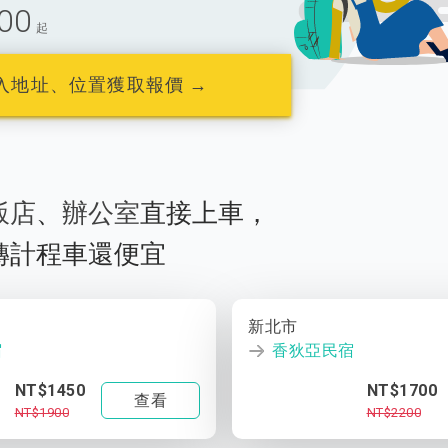
00
起
入地址、位置獲取報價 →
飯店
、
辦公室
直接上車，
轉計程車還便宜
新北市
宿
香狄亞民宿
NT$1450
NT$1700
查看
NT$1900
NT$2200