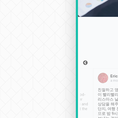
Sean Lee
Jack Ng
Eric
2018年12月30日
1個月前
a mo
ooking to Lavender
Tripool provides great
친절하고 영
- taichung.
service, vehicles in good-
이 빨리빨리
nous area with
condition and the driver
리스마스 
ny public transport.
service was awesome and
상담을 해주
er was so helpful
thoughtful. Driver went the
단지, 여행
ty ( telling us
extra mile on my last
으로 밤 9