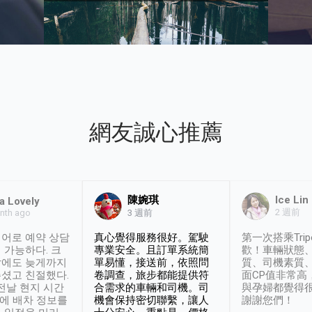
網友誠心推薦
陳婉琪
Ice Lin
a Lovely
2 週前
nth ago
3 週前
어로 예약 상담
真心覺得服務很好。駕駛
第一次搭乘Trip
 가능하다. 크
專業安全。且訂單系統簡
歡！車輛狀態
날에도 늦게까지
單易懂，接送前，依照問
質、司機素質
셨고 친절했다.
卷調查，旅步都能提供符
面CP值非常高
 전날 현지 시간
合需求的車輛和司機。司
與孕婦都覺得
시에 배차 정보를
機會保持密切聯繫，讓人
謝謝您們！