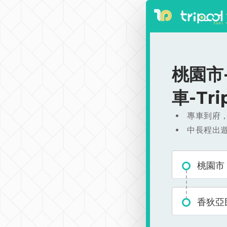
桃園市-
車-Tr
專車到府
中長程出
桃園市
香狄亞