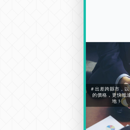
＃出差跨縣市，以
的價格，更快抵
地！