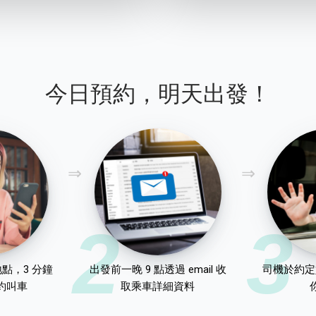
今日預約，明天出發！
2
3
點，3 分鐘
出發前一晚 9 點透過 email 收
司機於約定
約叫車
取乘車詳細資料