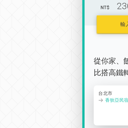
23
NT$
輸
從
你家
、
比搭高鐵
台北市
香狄亞民