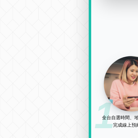
1
全台自選時間、地
完成線上預