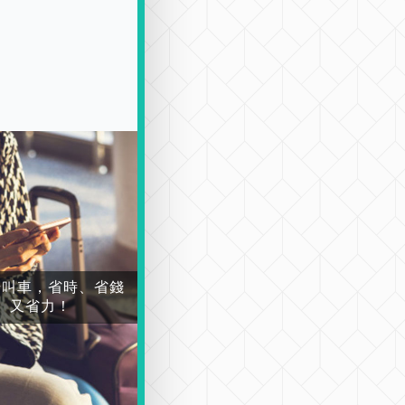
場叫車，省時、省錢
又省力！