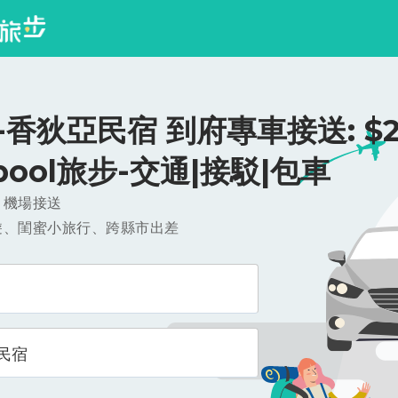
香狄亞民宿 到府專車接送: $2
ipool旅步-交通|接駁|包車
，機場接送
遊、閨蜜小旅行、跨縣市出差
民宿