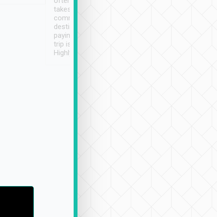
often limited English it
潔, 沒有煙味, 車
takes the difficulty out of
定
communicating the
destination details and
paying online prior to the
trip is very convenient.
Highly recommended