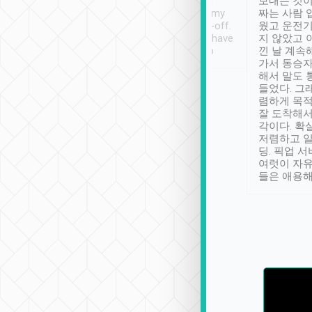
ther places of
booking to confirm if I
보내는 것이
t not known to
have safely arrived at my
짜는 사람 
 so definitely more
destination after drop-off.
웠고 운전기
se” feels). Really
Definitely something I have
지 않았고 
t. No delay in
not seen elsewhere 👍
낀 날 계속
and had a lovely
가서 동승자
up to lavender
해서 말도 
 Thank you tripool!
들었다. 그
렴하게 목
잘 도착해서
각이다. 확
저렴하고 일
딩. 픽업 
여럿이 자
들은 애용해