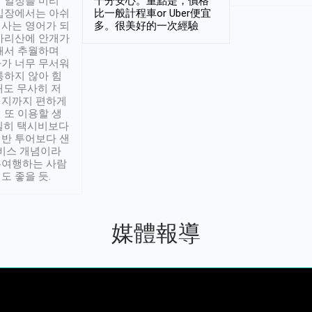
 일정을 미리
十分安心。重點是，價格
입장에서는 아쉬
比一般計程車or Uber便宜
사는 영어가 되
多。很美好的一次經驗
아리산에 안개가
해서 추월하며
가 너무 무서워
통하지 않아 힘
래도 무사히 저
적지까지 편하게
 또 이용할 생
실히 택시비보다
반 투어보다 샌
서비스 개념이라
유여행하는 사람
도 좋을 듯.
媒體報導