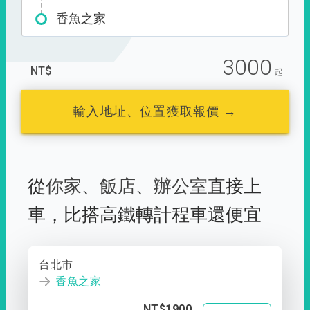
香魚之家
3000
NT$
起
輸入地址、位置獲取報價 →
從
你家
、
飯店
、
辦公室
直接上
車，
比搭高鐵轉計程車還便宜
台北市
香魚之家
NT$1900