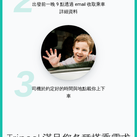
出發前一晚 9 點透過 email 收取乘車
詳細資料
3
司機於約定好的時間與地點載你上下
車