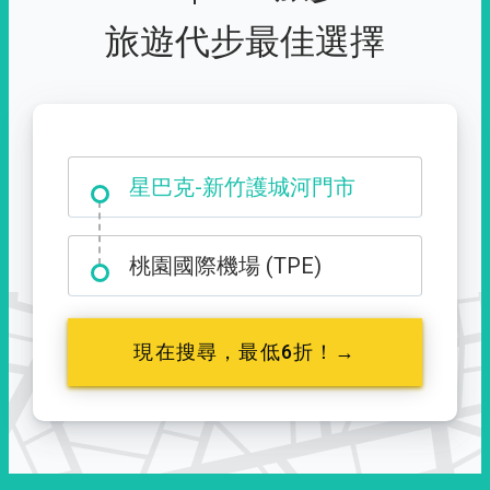
旅遊代步最佳選擇
大霸尖山登山口
桃園國際機場 (TPE)
現在搜尋，最低6折！→