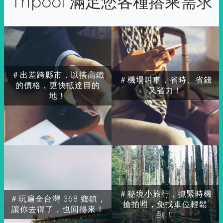
Tripool 滿足您各種搭乘需求
＃出差跨縣市，以搭高鐵
＃機場叫車，省時、省錢
的價格，更快抵達目的
又省力！
地！
＃秘境小旅行，抓緊時機
＃玩遍全台灣 368 鄉鎮，
搶拍照，免找車位輕鬆
讓你去得了，也回得來！
到！