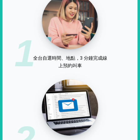
1
全台自選時間、地點，3 分鐘完成線
上預約叫車
2