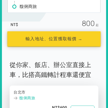
馥俐商旅
800
NT$
起
輸入地址、位置獲取報價 →
從
你家
、
飯店
、
辦公室
直接上
車，
比搭高鐵轉計程車還便宜
台北市
馥俐商旅
NT$600