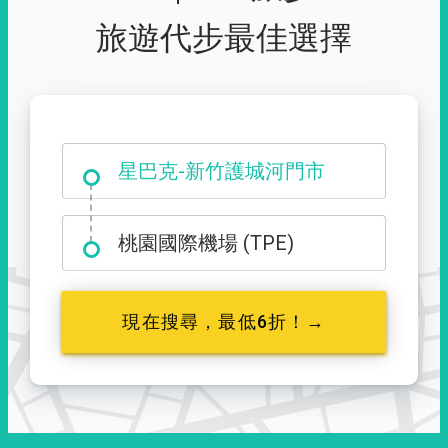
旅遊代步最佳選擇
大霸尖山登山口
星巴克-新竹護城河門市
桃園國際機場 (TPE)
現在搜尋，最低6折！→