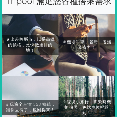
Tripool 滿足您各種搭乘需求
＃出差跨縣市，以搭高鐵
＃機場叫車，省時、省錢
的價格，更快抵達目的
又省力！
地！
＃秘境小旅行，抓緊時機
＃玩遍全台灣 368 鄉鎮，
搶拍照，免找車位輕鬆
讓你去得了，也回得來！
到！