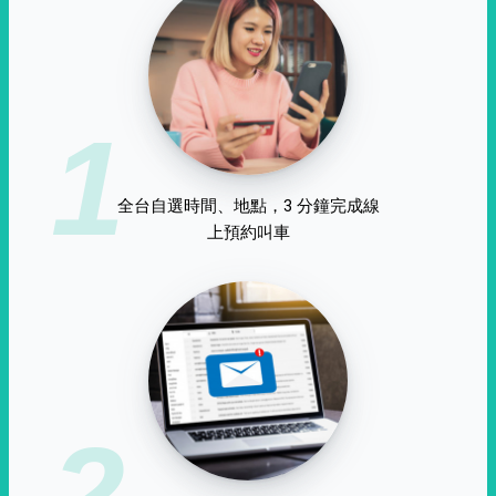
1
全台自選時間、地點，3 分鐘完成線
上預約叫車
2