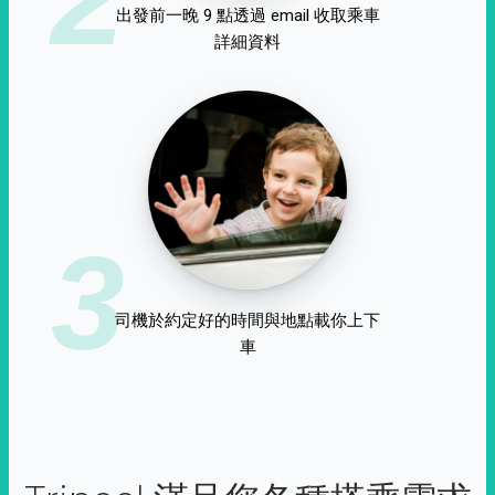
出發前一晚 9 點透過 email 收取乘車
詳細資料
3
司機於約定好的時間與地點載你上下
車