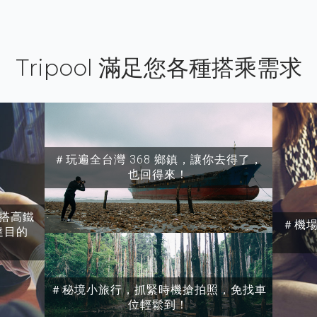
Tripool 滿足您各種搭乘需求
＃玩遍全台灣 368 鄉鎮，讓你去得了，
也回得來！
搭高鐵
＃機
達目的
＃秘境小旅行，抓緊時機搶拍照，免找車
位輕鬆到！