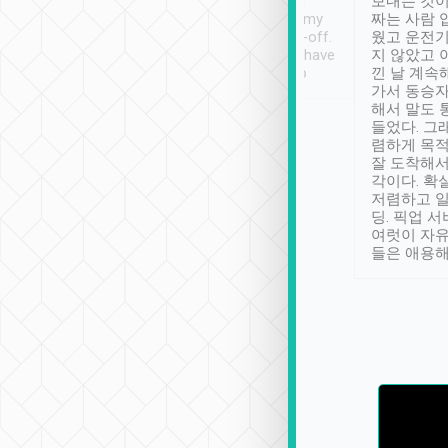
ther places of
booking to confirm if I
보내는 것이
t not known to
have safely arrived at my
짜는 사람 
 so definitely more
destination after drop-off.
웠고 운전기
se” feels). Really
Definitely something I have
지 않았고 
t. No delay in
not seen elsewhere 👍
낀 날 계속
and had a lovely
가서 동승자
up to lavender
해서 말도 
 Thank you tripool!
들었다. 그
렴하게 목
잘 도착해서
각이다. 확
저렴하고 일
딩. 픽업 
여럿이 자
들은 애용해