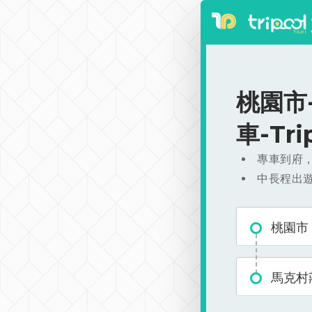
桃園市-
車-Tr
專車到府
中長程出
桃園市
馬克村