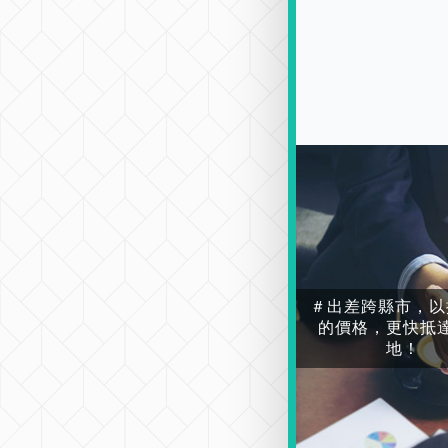
＃出差跨縣市，以
的價格，更快抵
地！