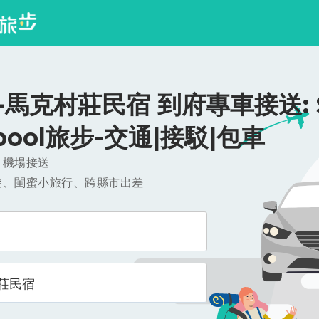
馬克村莊民宿 到府專車接送: $
ipool旅步-交通|接駁|包車
，機場接送
遊、閨蜜小旅行、跨縣市出差
莊民宿