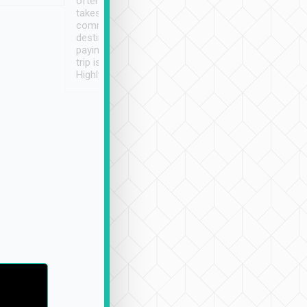
often limited English it
潔, 沒有煙味, 車
takes the difficulty out of
定
communicating the
destination details and
paying online prior to the
trip is very convenient.
Highly recommended