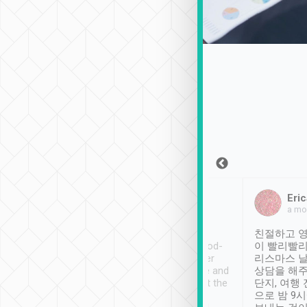
Sean Lee
Jack Ng
Eric
2018年12月30日
1個月前
a mo
ooking to Lavender
Tripool provides great
친절하고 영
- taichung.
service, vehicles in good-
이 빨리빨리
nous area with
condition and the driver
리스마스 
ny public transport.
service was awesome and
상담을 해주
er was so helpful
thoughtful. Driver went the
단지, 여행
ty ( telling us
extra mile on my last
으로 밤 9