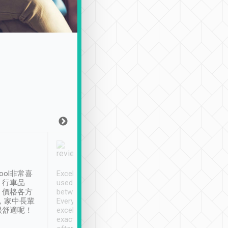
Joy Marsh
Benny Lau
1月12日
1 個月前
ool非常喜
Excellent service. We have
清境入住1晚, 由
、行車品
used Tripool to travel
清境, 都是乘坐由 Tri
、價格各方
between cities in Taiwan.
安排的車子, 接送都
，家中長輩
Every driver has been
去程司機早10分鐘到
很舒適呢！
excellent and arrives
程時遇上道路阻塞, 
exactly on time. As there is
鐘到達(可以接受),