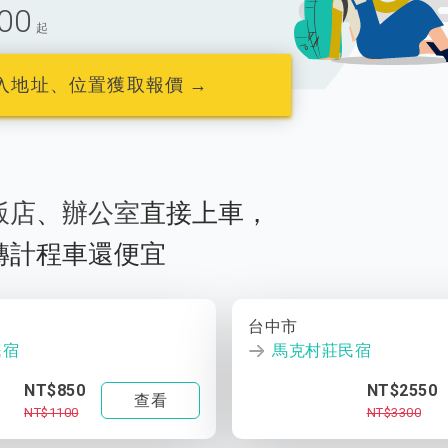
00
起
入地址、位置獲取報價 →
飯店
、
辦公室
直接上車，
轉計程車還便宜
台中市
民宿
馬克村莊民宿
NT$850
NT$2550
查看
NT$1100
NT$3300