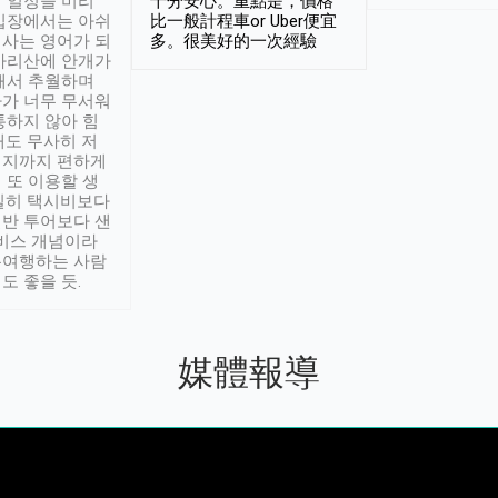
 일정을 미리
十分安心。重點是，價格
입장에서는 아쉬
比一般計程車or Uber便宜
사는 영어가 되
多。很美好的一次經驗
아리산에 안개가
해서 추월하며
가 너무 무서워
통하지 않아 힘
래도 무사히 저
적지까지 편하게
 또 이용할 생
실히 택시비보다
반 투어보다 샌
서비스 개념이라
유여행하는 사람
도 좋을 듯.
媒體報導