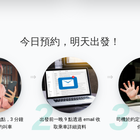
今日預約，明天出發！
2
3
點，3 分鐘
出發前一晚 9 點透過 email 收
司機於約定
約叫車
取乘車詳細資料