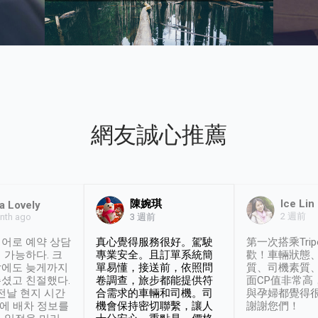
網友誠心推薦
陳婉琪
Ice Lin
a Lovely
2 週前
nth ago
3 週前
어로 예약 상담
真心覺得服務很好。駕駛
第一次搭乘Trip
 가능하다. 크
專業安全。且訂單系統簡
歡！車輛狀態
날에도 늦게까지
單易懂，接送前，依照問
質、司機素質
셨고 친절했다.
卷調查，旅步都能提供符
面CP值非常高
 전날 현지 시간
合需求的車輛和司機。司
與孕婦都覺得
시에 배차 정보를
機會保持密切聯繫，讓人
謝謝您們！