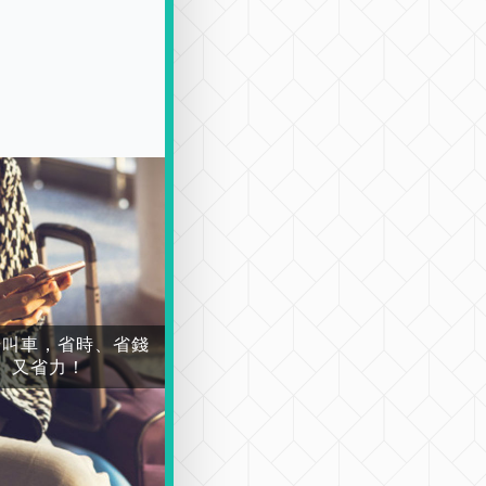
場叫車，省時、省錢
又省力！