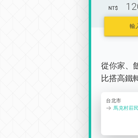
12
NT$
輸
從
你家
、
比搭高鐵
台北市
馬克村莊