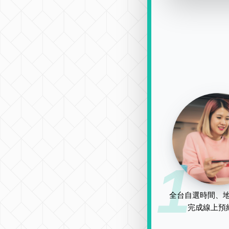
1
全台自選時間、地
完成線上預