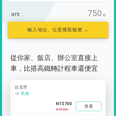
750
NT$
起
輸入地址、位置獲取報價 →
從
你家
、
飯店
、
辦公室
直接上
車，
比搭高鐵轉計程車還便宜
台北市
魚旅
NT$700
查看
NT$900