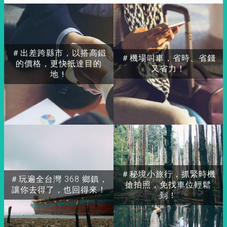
＃出差跨縣市，以搭高鐵
＃機場叫車，省時、省錢
的價格，更快抵達目的
又省力！
地！
＃秘境小旅行，抓緊時機
＃玩遍全台灣 368 鄉鎮，
搶拍照，免找車位輕鬆
讓你去得了，也回得來！
到！