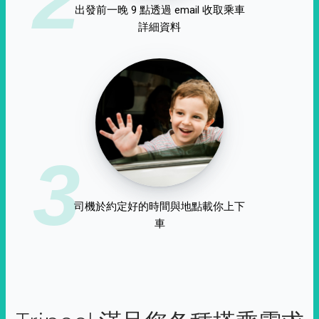
出發前一晚 9 點透過 email 收取乘車
詳細資料
3
司機於約定好的時間與地點載你上下
車