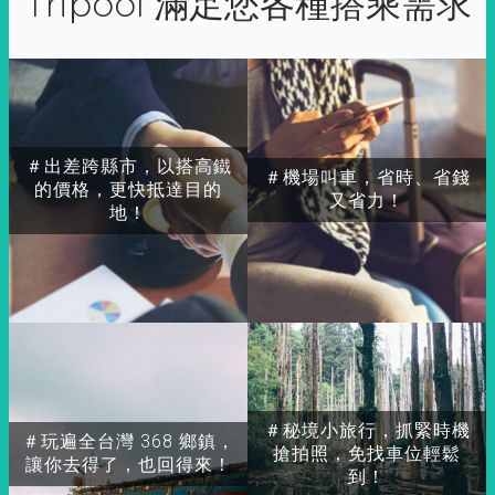
Tripool 滿足您各種搭乘需求
＃出差跨縣市，以搭高鐵
＃機場叫車，省時、省錢
的價格，更快抵達目的
又省力！
地！
＃秘境小旅行，抓緊時機
＃玩遍全台灣 368 鄉鎮，
搶拍照，免找車位輕鬆
讓你去得了，也回得來！
到！