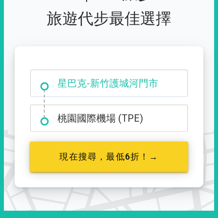
旅遊代步最佳選擇
大霸尖山登山口
星巴克-新竹護城河門市
桃園國際機場 (TPE)
現在搜尋，最低6折！→