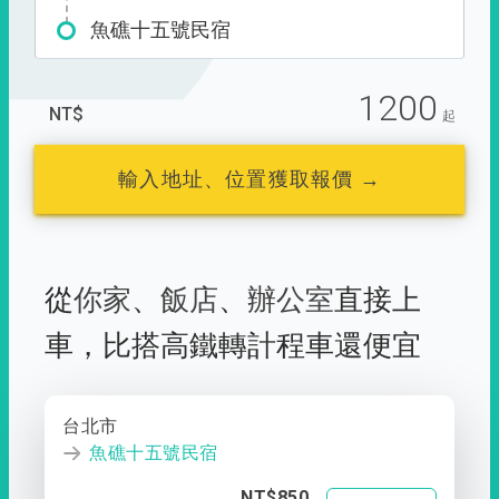
魚礁十五號民宿
1200
NT$
起
輸入地址、位置獲取報價 →
從
你家
、
飯店
、
辦公室
直接上
車，
比搭高鐵轉計程車還便宜
台北市
魚礁十五號民宿
NT$850