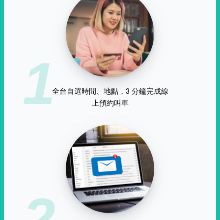
1
全台自選時間、地點，3 分鐘完成線
上預約叫車
2