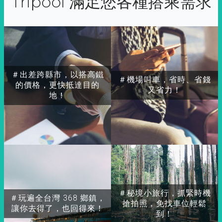
Tripool 滿足您各種搭乘需求
＃出差跨縣市，以搭高鐵
＃機場叫車，省時、省錢
的價格，更快抵達目的
又省力！
地！
＃秘境小旅行，抓緊時機
＃玩遍全台灣 368 鄉鎮，
搶拍照，免找車位輕鬆
讓你去得了，也回得來！
到！