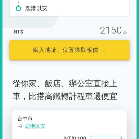
鹿港以安
2150
NT$
起
輸入地址、位置獲取報價 →
從
你家
、
飯店
、
辦公室
直接上
車，
比搭高鐵轉計程車還便宜
台中市
鹿港以安
NT$1100