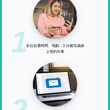
1
全台自選時間、地點，3 分鐘完成線
上預約叫車
2