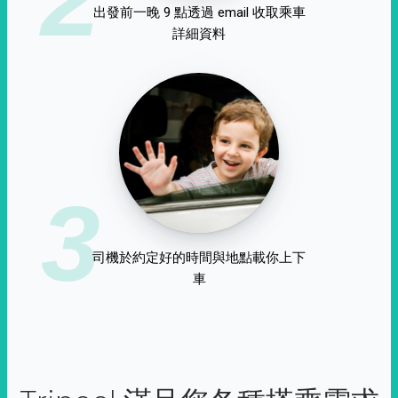
出發前一晚 9 點透過 email 收取乘車
詳細資料
3
司機於約定好的時間與地點載你上下
車