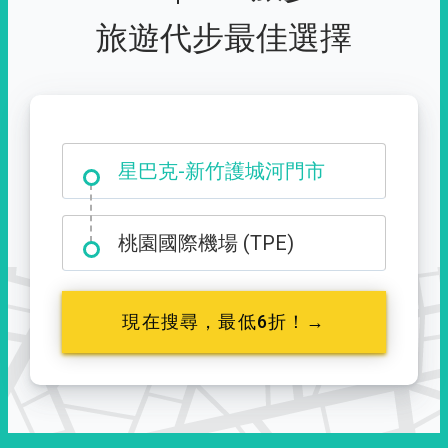
旅遊代步最佳選擇
大霸尖山登山口
桃園國際機場 (TPE)
現在搜尋，最低6折！→