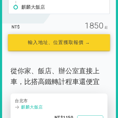
麒麟大飯店
1850
NT$
起
輸入地址、位置獲取報價 →
從
你家
、
飯店
、
辦公室
直接上
車，
比搭高鐵轉計程車還便宜
台北市
麒麟大飯店
NT$1150