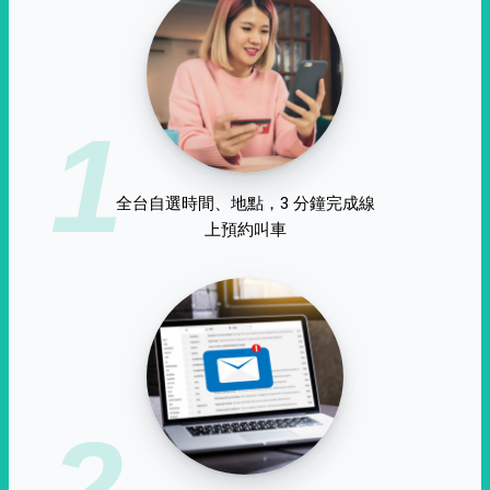
1
全台自選時間、地點，3 分鐘完成線
上預約叫車
2