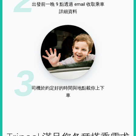
出發前一晚 9 點透過 email 收取乘車
詳細資料
3
司機於約定好的時間與地點載你上下
車