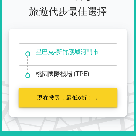
旅遊代步最佳選擇
大霸尖山登山口
星巴克-新竹護城河門市
桃園國際機場 (TPE)
現在搜尋，最低6折！→