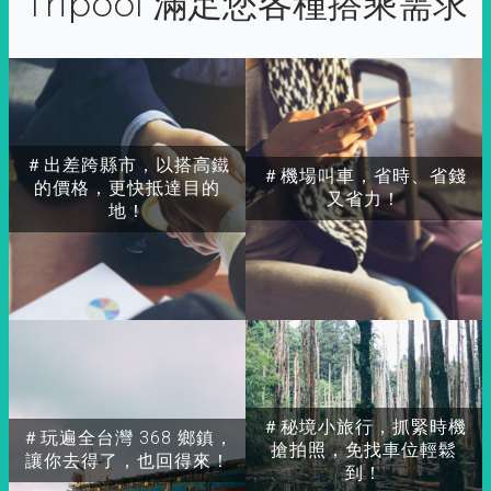
Tripool 滿足您各種搭乘需求
＃出差跨縣市，以搭高鐵
＃機場叫車，省時、省錢
的價格，更快抵達目的
又省力！
地！
＃秘境小旅行，抓緊時機
＃玩遍全台灣 368 鄉鎮，
搶拍照，免找車位輕鬆
讓你去得了，也回得來！
到！