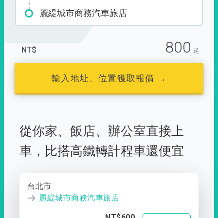
麗緹城市商務汽車旅店
800
NT$
起
輸入地址、位置獲取報價 →
從
你家
、
飯店
、
辦公室
直接上
車，
比搭高鐵轉計程車還便宜
台北市
麗緹城市商務汽車旅店
NT$600