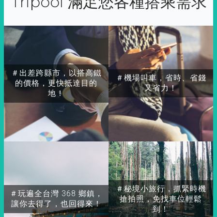
Tripool 滿足您各種搭乘需求
＃出差跨縣市，以搭高鐵
＃機場叫車，省時、省錢
的價格，更快抵達目的
又省力！
地！
＃秘境小旅行，抓緊時機
＃玩遍全台灣 368 鄉鎮，
搶拍照，免找車位輕鬆
讓你去得了，也回得來！
到！