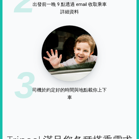
出發前一晚 9 點透過 email 收取乘車
詳細資料
3
司機於約定好的時間與地點載你上下
車