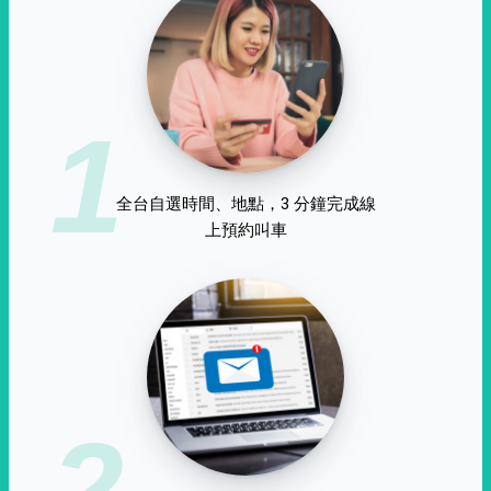
1
全台自選時間、地點，3 分鐘完成線
上預約叫車
2