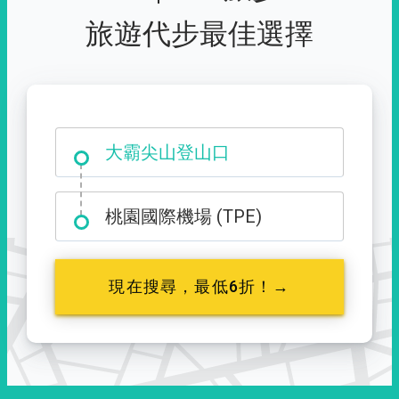
旅遊代步最佳選擇
大霸尖山登山口
桃園國際機場 (TPE)
現在搜尋，最低6折！→