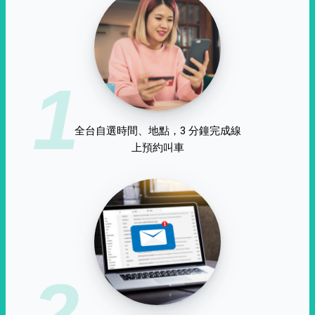
1
全台自選時間、地點，3 分鐘完成線
上預約叫車
2