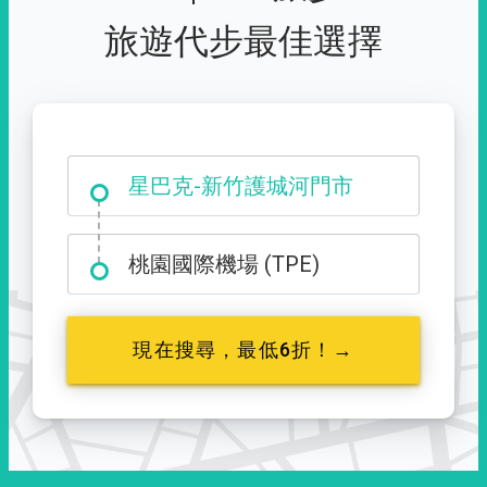
旅遊代步最佳選擇
大霸尖山登山口
星巴克-新竹護城河門市
桃園國際機場 (TPE)
現在搜尋，最低6折！→