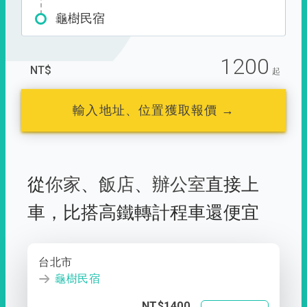
龜樹民宿
1200
NT$
起
輸入地址、位置獲取報價 →
從
你家
、
飯店
、
辦公室
直接上
車，
比搭高鐵轉計程車還便宜
台北市
龜樹民宿
NT$1400