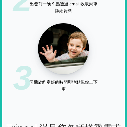
出發前一晚 9 點透過 email 收取乘車
詳細資料
3
司機於約定好的時間與地點載你上下
車