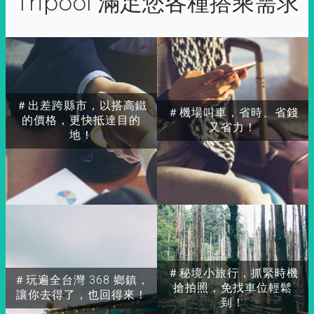
Tripool 滿足您各種搭乘需求
＃出差跨縣市，以搭高鐵
＃機場叫車，省時、省錢
的價格，更快抵達目的
又省力！
地！
＃秘境小旅行，抓緊時機
＃玩遍全台灣 368 鄉鎮，
搶拍照，免找車位輕鬆
讓你去得了，也回得來！
到！