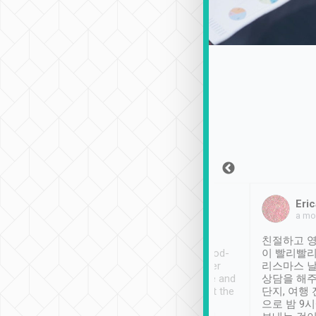
Sean Lee
Jack Ng
Eric
2018年12月30日
1個月前
a mo
ooking to Lavender
Tripool provides great
친절하고 영
- taichung.
service, vehicles in good-
이 빨리빨리
nous area with
condition and the driver
리스마스 
ny public transport.
service was awesome and
상담을 해주
er was so helpful
thoughtful. Driver went the
단지, 여행
ty ( telling us
extra mile on my last
으로 밤 9