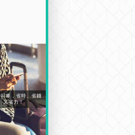
場叫車，省時、省錢
又省力！