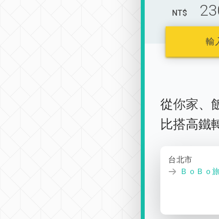
23
NT$
輸
從
你家
、
比搭高鐵
台北市
ＢｏＢｏ