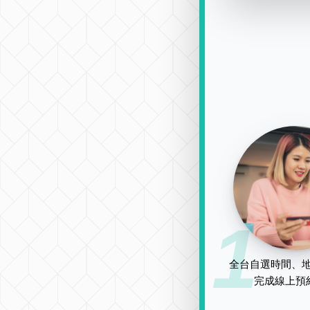
1
全台自選時間、地
完成線上預