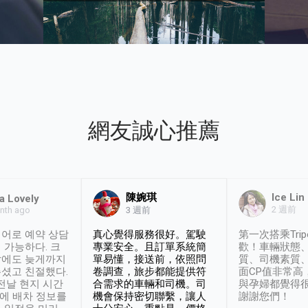
網友誠心推薦
陳婉琪
Ice Lin
a Lovely
2 週前
nth ago
3 週前
어로 예약 상담
真心覺得服務很好。駕駛
第一次搭乘Trip
 가능하다. 크
專業安全。且訂單系統簡
歡！車輛狀態
날에도 늦게까지
單易懂，接送前，依照問
質、司機素質
셨고 친절했다.
卷調查，旅步都能提供符
面CP值非常高
 전날 현지 시간
合需求的車輛和司機。司
與孕婦都覺得
시에 배차 정보를
機會保持密切聯繫，讓人
謝謝您們！