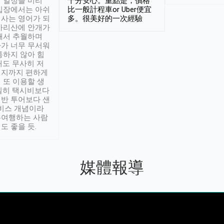
 일정을 미리
十分安心。重點是，價格
입장에서는 아쉬
比一般計程車or Uber便宜
사는 영어가 되
多。很美好的一次經驗
아리산에 안개가
해서 추월하며
가 너무 무서워
통하지 않아 힘
래도 무사히 저
적지까지 편하게
 또 이용할 생
실히 택시비보다
반 투어보다 샌
서비스 개념이라
유여행하는 사람
도 좋을 듯.
媒體報導