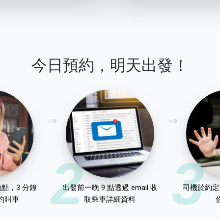
今日預約，明天出發！
2
3
點，3 分鐘
出發前一晚 9 點透過 email 收
司機於約定
約叫車
取乘車詳細資料