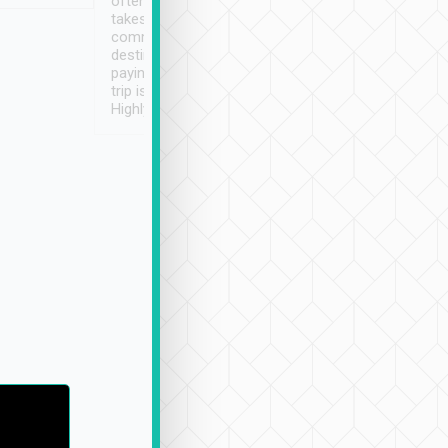
often limited English it
潔, 沒有煙味, 車
takes the difficulty out of
定
communicating the
destination details and
paying online prior to the
trip is very convenient.
Highly recommended