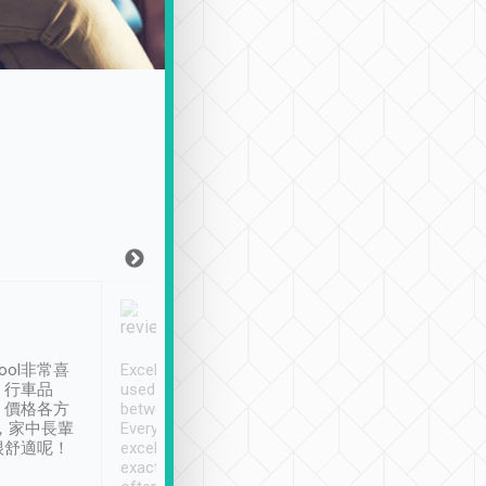
Joy Marsh
Benny Lau
1月12日
1 個月前
ool非常喜
Excellent service. We have
清境入住1晚, 由
、行車品
used Tripool to travel
清境, 都是乘坐由 Tri
、價格各方
between cities in Taiwan.
安排的車子, 接送都
，家中長輩
Every driver has been
去程司機早10分鐘到
很舒適呢！
excellent and arrives
程時遇上道路阻塞, 
exactly on time. As there is
鐘到達(可以接受),