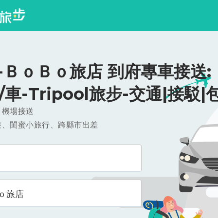
-ＢｏＢｏ旅店 到府專車接送:
0/車-Tripool旅步-交通|接駁|
，機場接送
遊、閨蜜小旅行、跨縣市出差
ｏ旅店