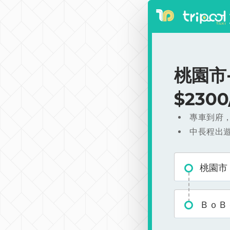
桃園市
$230
專車到府
中長程出
桃園市
ＢｏＢ