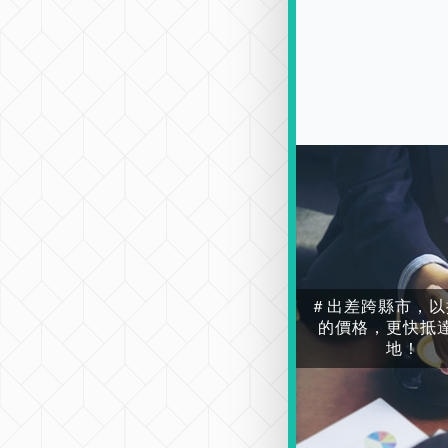
＃出差跨縣市，以
的價格，更快抵
地！