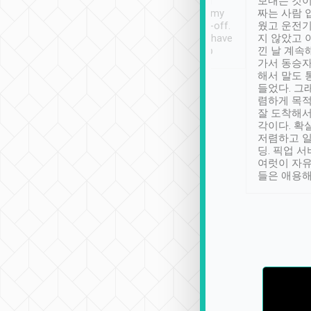
ther places of
booking to confirm if I
보내는 것이
t not known to
have safely arrived at my
짜는 사람 
 so definitely more
destination after drop-off.
웠고 운전기
se” feels). Really
Definitely something I have
지 않았고 
t. No delay in
not seen elsewhere 👍
낀 날 계속
and had a lovely
가서 동승자
up to lavender
해서 말도 
 Thank you tripool!
들었다. 그
렴하게 목
잘 도착해서
각이다. 확
저렴하고 일
딩. 픽업 
여럿이 자
들은 애용해