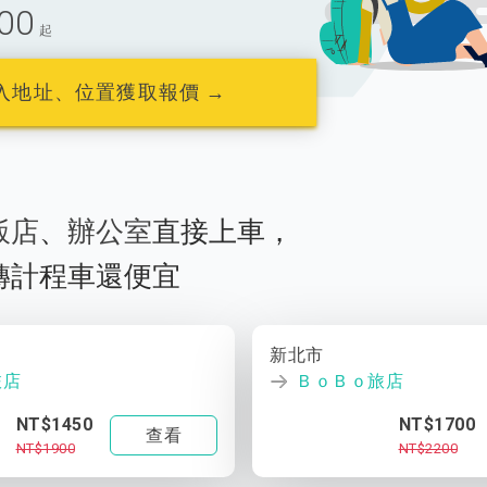
00
起
入地址、位置獲取報價 →
飯店
、
辦公室
直接上車，
轉計程車還便宜
新北市
旅店
ＢｏＢｏ旅店
NT$1450
NT$1700
查看
NT$1900
NT$2200