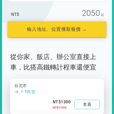
2050
NT$
起
輸入地址、位置獲取報價 →
從
你家
、
飯店
、
辦公室
直接上
車，
比搭高鐵轉計程車還便宜
台北市
Ｆ1民宿
NT$1300
查看
NT$1700