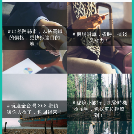
＃出差跨縣市，以搭高鐵
＃機場叫車，省時、省錢
的價格，更快抵達目的
又省力！
地！
＃秘境小旅行，抓緊時機
＃玩遍全台灣 368 鄉鎮，
搶拍照，免找車位輕鬆
讓你去得了，也回得來！
到！