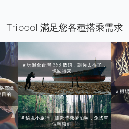
Tripool 滿足您各種搭乘需求
＃玩遍全台灣 368 鄉鎮，讓你去得了，
也回得來！
搭高鐵
＃機
達目的
＃秘境小旅行，抓緊時機搶拍照，免找車
位輕鬆到！