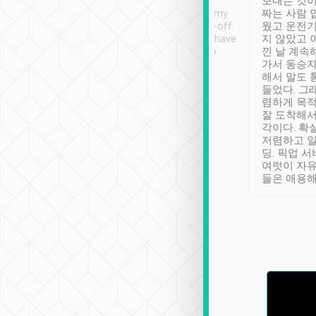
ther places of
booking to confirm if I
보내는 것이
t not known to
have safely arrived at my
짜는 사람 
 so definitely more
destination after drop-off.
웠고 운전기
se” feels). Really
Definitely something I have
지 않았고 
t. No delay in
not seen elsewhere 👍
낀 날 계속
and had a lovely
가서 동승자
up to lavender
해서 말도 
 Thank you tripool!
들었다. 그
렴하게 목
잘 도착해서
각이다. 확
저렴하고 일
딩. 픽업 
여럿이 자
들은 애용해