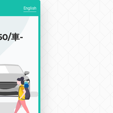
English
0/車-