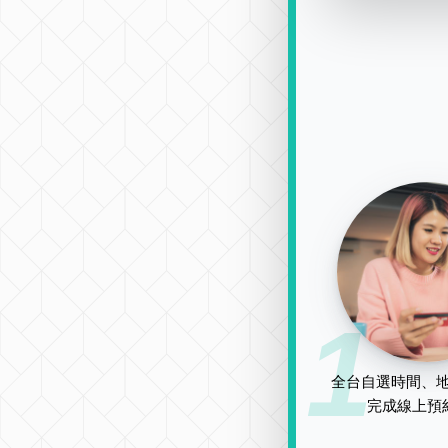
1
全台自選時間、地
完成線上預