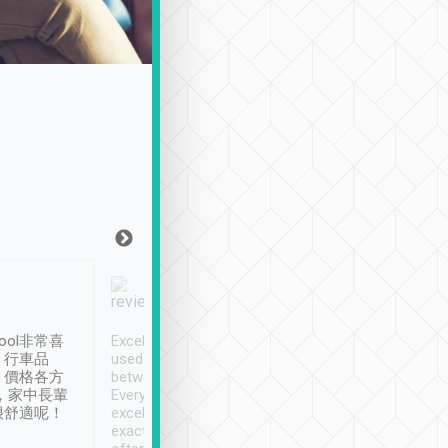
Joy Marsh
Benny Lau
1月12日
1 個月前
ool非常喜
Excellent service. We have
清境入住1晚, 由
、行車品
used Tripool to travel
清境, 都是乘坐由 Tri
、價格各方
between cities in Taiwan.
安排的車子, 接送都
，家中長輩
Every driver has been
去程司機早10分鐘到
很舒適呢！
excellent and arrives
程時遇上道路阻塞, 
exactly on time. As there is
鐘到達(可以接受),