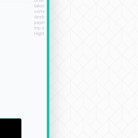
often limited English it
潔, 沒有煙味, 車
takes the difficulty out of
定
communicating the
destination details and
paying online prior to the
trip is very convenient.
Highly recommended