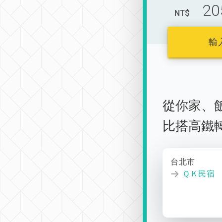
20
NT$
輸
從
你家
、
比搭高鐵
台北市
ＱＫ民宿