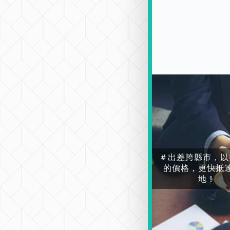
＃出差跨縣市，以
的價格，更快抵
地！