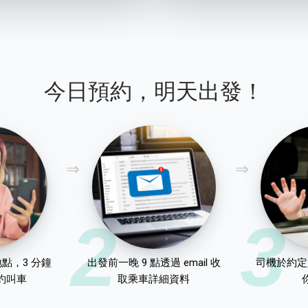
今日預約，明天出發！
2
3
點，3 分鐘
出發前一晚 9 點透過 email 收
司機於約定
約叫車
取乘車詳細資料