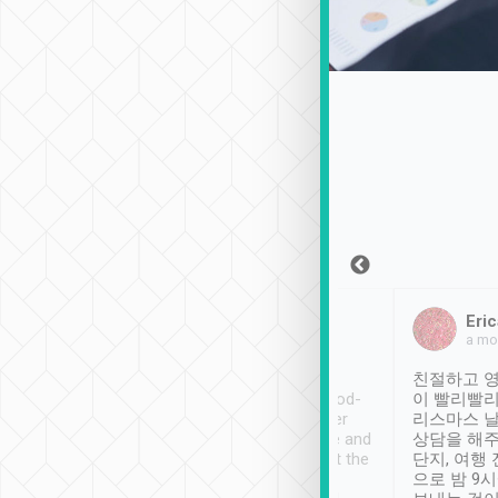
Sean Lee
Jack Ng
Eric
2018年12月30日
1個月前
a mo
ooking to Lavender
Tripool provides great
친절하고 영
- taichung.
service, vehicles in good-
이 빨리빨리
nous area with
condition and the driver
리스마스 
ny public transport.
service was awesome and
상담을 해주
er was so helpful
thoughtful. Driver went the
단지, 여행
ty ( telling us
extra mile on my last
으로 밤 9