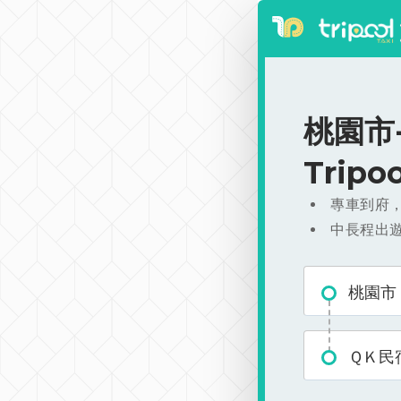
桃園市-
Trip
專車到府
中長程出
桃園市
ＱＫ民