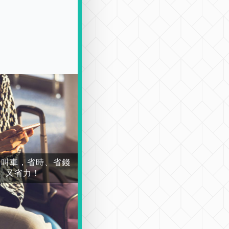
場叫車，省時、省錢
又省力！