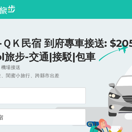
ＱＫ民宿 到府專車接送: $205
ool旅步-交通|接駁|包車
，機場接送
遊、閨蜜小旅行、跨縣市出差
宿