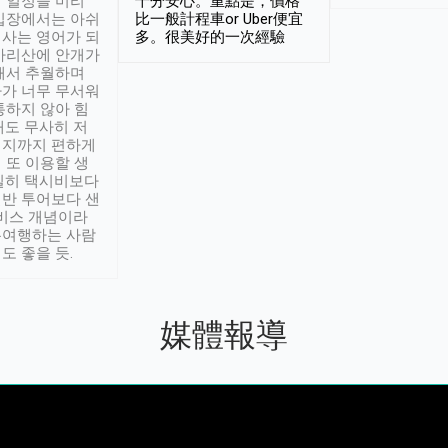
 일정을 미리
十分安心。重點是，價格
입장에서는 아쉬
比一般計程車or Uber便宜
사는 영어가 되
多。很美好的一次經驗
아리산에 안개가
해서 추월하며
가 너무 무서워
통하지 않아 힘
래도 무사히 저
적지까지 편하게
 또 이용할 생
실히 택시비보다
반 투어보다 샌
서비스 개념이라
유여행하는 사람
도 좋을 듯.
媒體報導