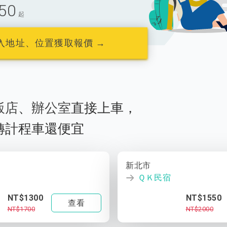
50
起
入地址、位置獲取報價 →
飯店
、
辦公室
直接上車，
轉計程車還便宜
新北市
ＱＫ民宿
NT$1300
NT$1550
查看
NT$1700
NT$2000