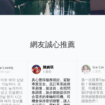
網友誠心推薦
陳婉琪
Ice Lin
a Lovely
2 週前
nth ago
3 週前
어로 예약 상담
真心覺得服務很好。駕駛
第一次搭乘Trip
 가능하다. 크
專業安全。且訂單系統簡
歡！車輛狀態
날에도 늦게까지
單易懂，接送前，依照問
質、司機素質
셨고 친절했다.
卷調查，旅步都能提供符
面CP值非常高
 전날 현지 시간
合需求的車輛和司機。司
與孕婦都覺得
시에 배차 정보를
機會保持密切聯繫，讓人
謝謝您們！