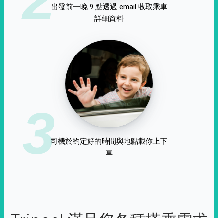
出發前一晚 9 點透過 email 收取乘車
詳細資料
3
司機於約定好的時間與地點載你上下
車