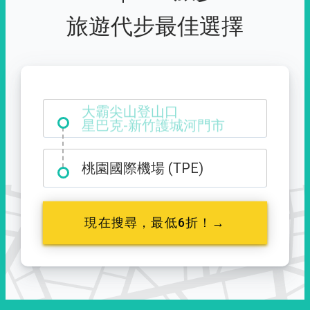
旅遊代步最佳選擇
大霸尖山登山口
桃園國際機場 (TPE)
現在搜尋，最低6折！→