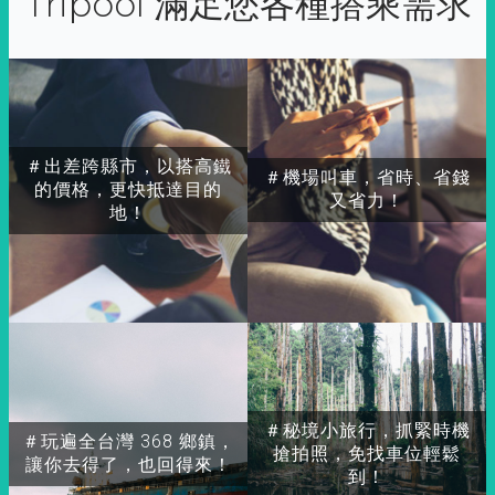
Tripool 滿足您各種搭乘需求
＃出差跨縣市，以搭高鐵
＃機場叫車，省時、省錢
的價格，更快抵達目的
又省力！
地！
＃秘境小旅行，抓緊時機
＃玩遍全台灣 368 鄉鎮，
搶拍照，免找車位輕鬆
讓你去得了，也回得來！
到！