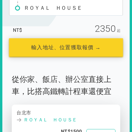
ＲＯＹＡＬ ＨＯＵＳＥ
2350
NT$
起
輸入地址、位置獲取報價 →
從
你家
、
飯店
、
辦公室
直接上
車，
比搭高鐵轉計程車還便宜
台北市
ＲＯＹＡＬ ＨＯＵＳＥ
NT$1500