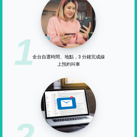
1
全台自選時間、地點，3 分鐘完成線
上預約叫車
2