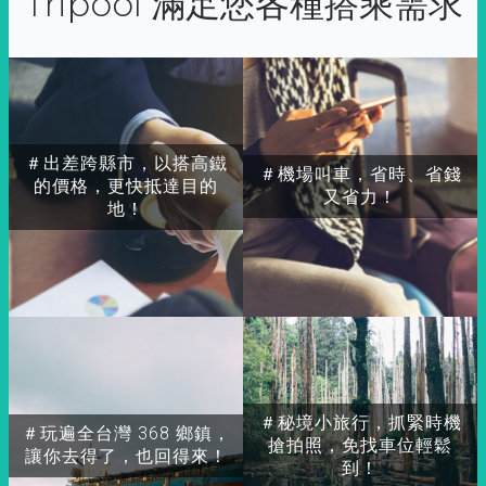
Tripool 滿足您各種搭乘需求
＃出差跨縣市，以搭高鐵
＃機場叫車，省時、省錢
的價格，更快抵達目的
又省力！
地！
＃秘境小旅行，抓緊時機
＃玩遍全台灣 368 鄉鎮，
搶拍照，免找車位輕鬆
讓你去得了，也回得來！
到！