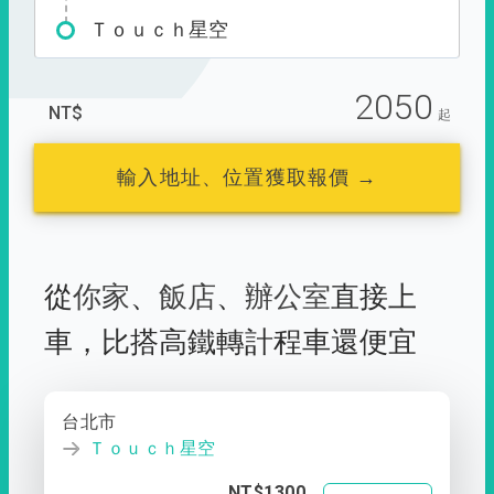
Ｔｏｕｃｈ星空
2050
NT$
起
輸入地址、位置獲取報價 →
從
你家
、
飯店
、
辦公室
直接上
車，
比搭高鐵轉計程車還便宜
台北市
Ｔｏｕｃｈ星空
NT$1300