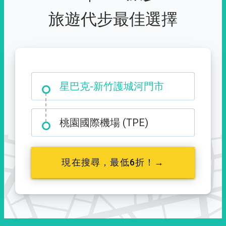
旅遊代步最佳選擇
大霸尖山登山口
星巴克-新竹護城河門市
桃園國際機場 (TPE)
現在搜尋，最低6折！→