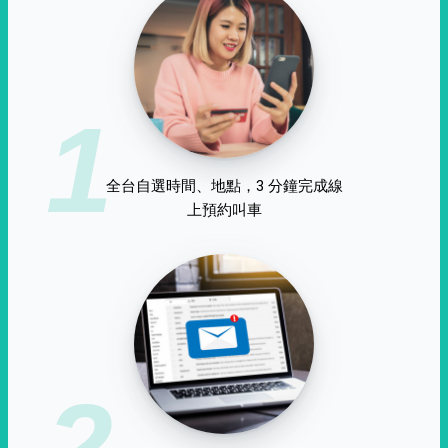
1
全台自選時間、地點，3 分鐘完成線
上預約叫車
2