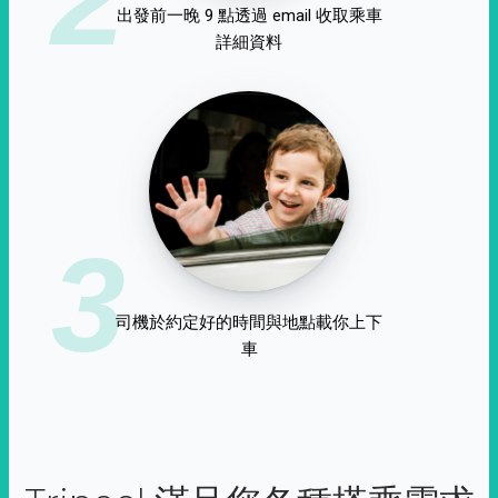
出發前一晚 9 點透過 email 收取乘車
詳細資料
3
司機於約定好的時間與地點載你上下
車