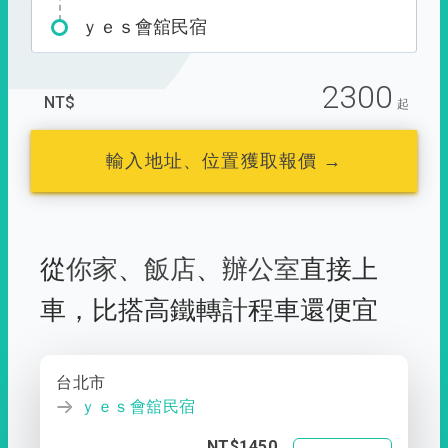
ｙｅｓ會舘民宿
2300
NT$
起
輸入地址、位置獲取報價 →
從
你家
、
飯店
、
辦公室
直接上
車，
比搭高鐵轉計程車還便宜
台北市
ｙｅｓ會舘民宿
NT$1450