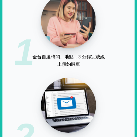
1
全台自選時間、地點，3 分鐘完成線
上預約叫車
2