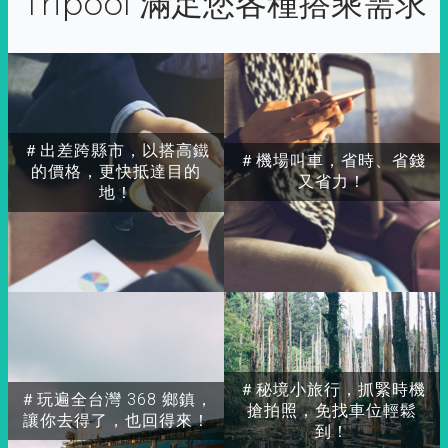
Tripool 滿足您各種搭乘需求
＃出差跨縣市，以搭高鐵
＃機場叫車，省時、省錢
的價格，更快抵達目的
又省力！
地！
＃秘境小旅行，抓緊時機
＃玩遍全台灣 368 鄉鎮，
搶拍照，免找車位輕鬆
讓你去得了，也回得來！
到！