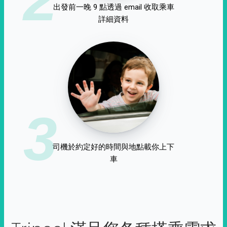
出發前一晚 9 點透過 email 收取乘車
詳細資料
3
司機於約定好的時間與地點載你上下
車