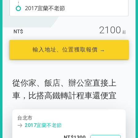
2017宜蘭不老節
2100
NT$
起
輸入地址、位置獲取報價 →
從
你家
、
飯店
、
辦公室
直接上
車，
比搭高鐵轉計程車還便宜
台北市
2017宜蘭不老節
NT$1300