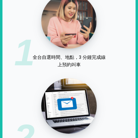
1
全台自選時間、地點，3 分鐘完成線
上預約叫車
2