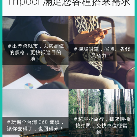
Tripool 滿足您各種搭乘需求
＃出差跨縣市，以搭高鐵
＃機場叫車，省時、省錢
的價格，更快抵達目的
又省力！
地！
＃秘境小旅行，抓緊時機
＃玩遍全台灣 368 鄉鎮，
搶拍照，免找車位輕鬆
讓你去得了，也回得來！
到！