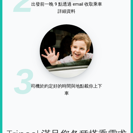
出發前一晚 9 點透過 email 收取乘車
詳細資料
3
司機於約定好的時間與地點載你上下
車