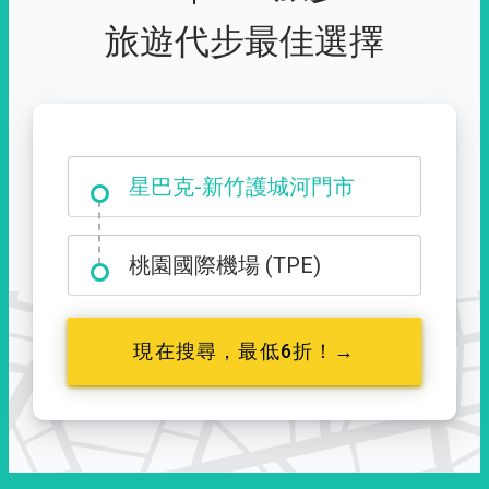
旅遊代步最佳選擇
大霸尖山登山口
星巴克-新竹護城河門市
桃園國際機場 (TPE)
現在搜尋，最低6折！→