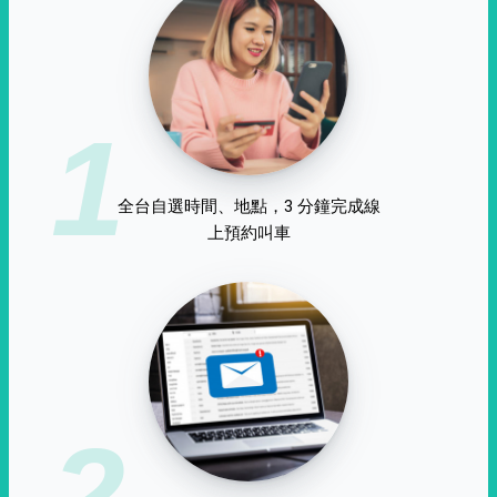
1
全台自選時間、地點，3 分鐘完成線
上預約叫車
2