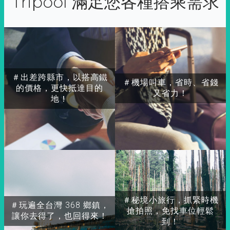
Tripool 滿足您各種搭乘需求
＃出差跨縣市，以搭高鐵
＃機場叫車，省時、省錢
的價格，更快抵達目的
又省力！
地！
＃秘境小旅行，抓緊時機
＃玩遍全台灣 368 鄉鎮，
搶拍照，免找車位輕鬆
讓你去得了，也回得來！
到！