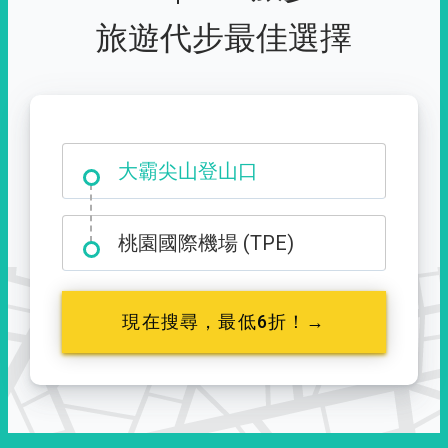
旅遊代步最佳選擇
大霸尖山登山口
桃園國際機場 (TPE)
現在搜尋，最低6折！→