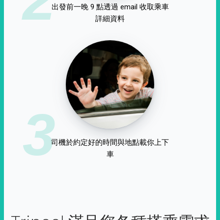
出發前一晚 9 點透過 email 收取乘車
詳細資料
3
司機於約定好的時間與地點載你上下
車