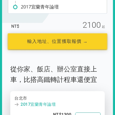
2017宜蘭青年論壇
2100
NT$
起
輸入地址、位置獲取報價 →
從
你家
、
飯店
、
辦公室
直接上
車，
比搭高鐵轉計程車還便宜
台北市
2017宜蘭青年論壇
NT$1300