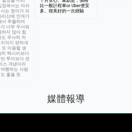
 일정을 미리
十分安心。重點是，價格
입장에서는 아쉬
比一般計程車or Uber便宜
사는 영어가 되
多。很美好的一次經驗
아리산에 안개가
해서 추월하며
가 너무 무서워
통하지 않아 힘
래도 무사히 저
적지까지 편하게
 또 이용할 생
실히 택시비보다
반 투어보다 샌
서비스 개념이라
유여행하는 사람
도 좋을 듯.
媒體報導