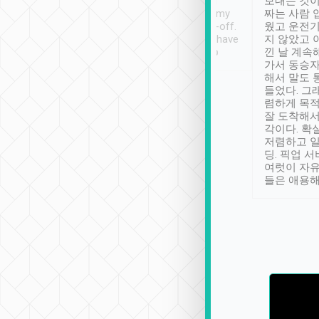
ther places of
booking to confirm if I
보내는 것이
t not known to
have safely arrived at my
짜는 사람 
 so definitely more
destination after drop-off.
웠고 운전기
se” feels). Really
Definitely something I have
지 않았고 
t. No delay in
not seen elsewhere 👍
낀 날 계속
and had a lovely
가서 동승자
up to lavender
해서 말도 
 Thank you tripool!
들었다. 그
렴하게 목
잘 도착해서
각이다. 확
저렴하고 일
딩. 픽업 
여럿이 자
들은 애용해