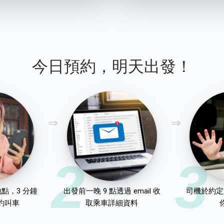
今日預約，明天出發！
2
3
點，3 分鐘
出發前一晚 9 點透過 email 收
司機於約定
約叫車
取乘車詳細資料