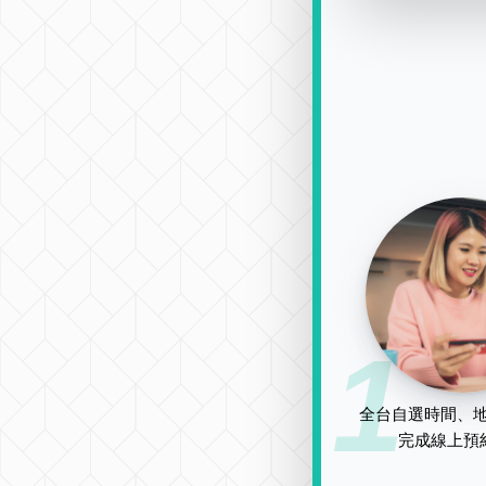
1
全台自選時間、地
完成線上預