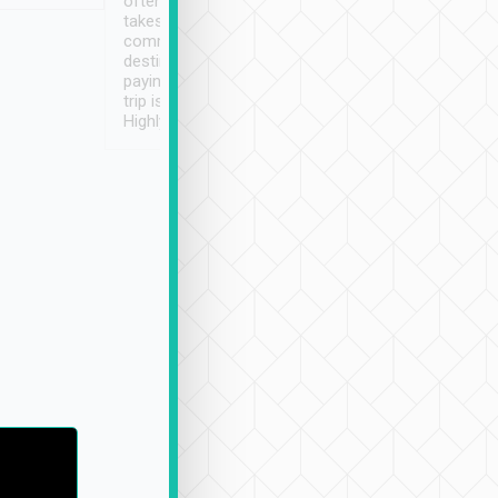
often limited English it
潔, 沒有煙味, 車
takes the difficulty out of
定
communicating the
destination details and
paying online prior to the
trip is very convenient.
Highly recommended