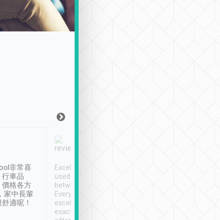
Joy Marsh
Benny Lau
1月12日
1 個月前
ool非常喜
Excellent service. We have
清境入住1晚, 由
、行車品
used Tripool to travel
清境, 都是乘坐由 Tri
、價格各方
between cities in Taiwan.
安排的車子, 接送都
，家中長輩
Every driver has been
去程司機早10分鐘到
很舒適呢！
excellent and arrives
程時遇上道路阻塞, 
exactly on time. As there is
鐘到達(可以接受),