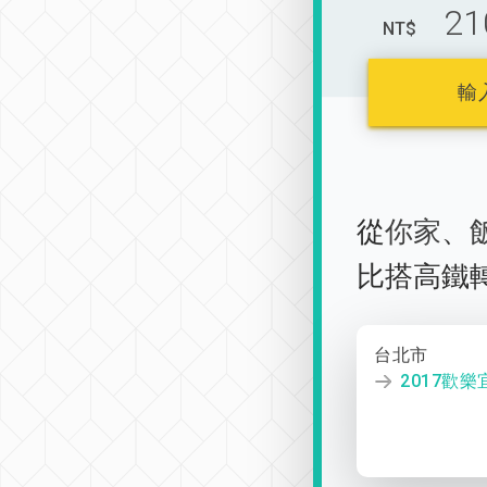
21
NT$
輸
從
你家
、
比搭高鐵
台北市
2017歡