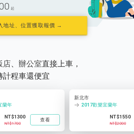
00
起
入地址、位置獲取報價 →
飯店
、
辦公室
直接上車，
轉計程車還便宜
新北市
樂宜蘭年
2017歡樂宜蘭年
NT$1300
NT$1550
查看
NT$1700
NT$2000