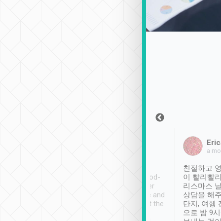
Sean Lee
Jack Ng
Eric
2018年12月30日
1個月前
a mo
ooking to Lavender
Tripool provides great
친절하고 영
- taichung.
service, vehicles in good-
이 빨리빨리
nous area with
condition and the driver
리스마스 
ny public transport.
service was awesome and
상담을 해주
er was so helpful
thoughtful. Driver went the
단지, 여행
ty ( telling us
extra mile on my last
으로 밤 9