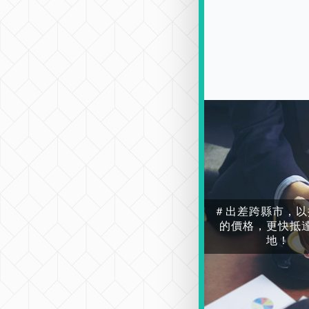
＃出差跨縣市，以
的價格，更快抵
地！