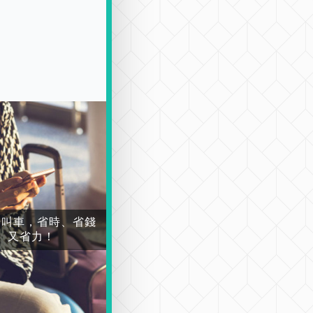
場叫車，省時、省錢
又省力！