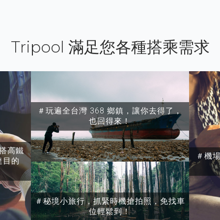
Tripool 滿足您各種搭乘需求
＃玩遍全台灣 368 鄉鎮，讓你去得了，
也回得來！
搭高鐵
＃機
達目的
＃秘境小旅行，抓緊時機搶拍照，免找車
位輕鬆到！