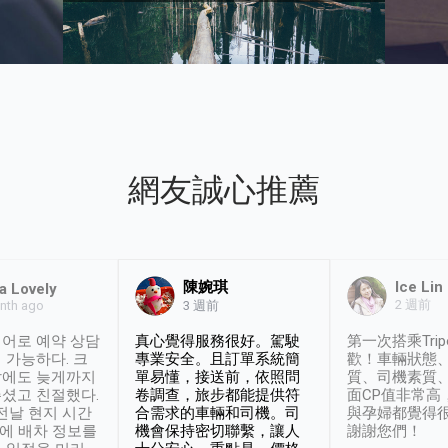
網友誠心推薦
陳婉琪
Ice Lin
a Lovely
2 週前
nth ago
3 週前
어로 예약 상담
真心覺得服務很好。駕駛
第一次搭乘Trip
 가능하다. 크
專業安全。且訂單系統簡
歡！車輛狀態
날에도 늦게까지
單易懂，接送前，依照問
質、司機素質
셨고 친절했다.
卷調查，旅步都能提供符
面CP值非常高
 전날 현지 시간
合需求的車輛和司機。司
與孕婦都覺得
시에 배차 정보를
機會保持密切聯繫，讓人
謝謝您們！