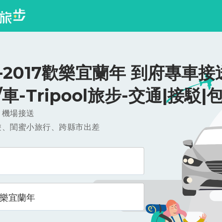
-2017歡樂宜蘭年 到府專車接
0/車-Tripool旅步-交通|接駁|
，機場接送
遊、閨蜜小旅行、跨縣市出差
歡樂宜蘭年