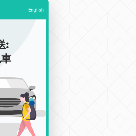
English
送:
包車