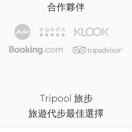
合作夥伴
Tripool 旅步
旅遊代步最佳選擇