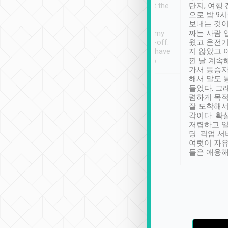
er was so helpful
thoughtful. Driver went the
단지, 여행
ty ( telling us
extra mile on my last
으로 밤 9
ther places of
booking to confirm if I
보내는 것이
t not known to
have safely arrived at my
짜는 사람 
 so definitely more
destination after drop-off.
웠고 운전기
se” feels). Really
Definitely something I have
지 않았고 
t. No delay in
not seen elsewhere 👍
낀 날 계속
and had a lovely
가서 동승자
up to lavender
해서 말도 
 Thank you tripool!
들었다. 그
렴하게 목
잘 도착해서
각이다. 확
저렴하고 일
딩. 픽업 
여럿이 자
들은 애용해