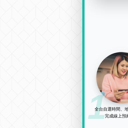
1
全台自選時間、地
完成線上預