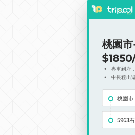
桃園市
$185
專車到府
中長程出
桃園市
5963