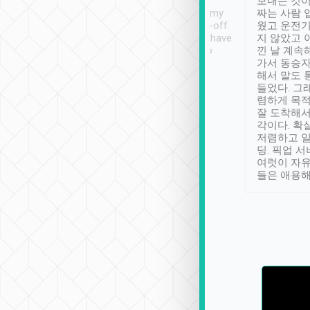
ther places of
booking to confirm if I
보내는 것이
t not known to
have safely arrived at my
짜는 사람 
 so definitely more
destination after drop-off.
웠고 운전기
se” feels). Really
Definitely something I have
지 않았고 
t. No delay in
not seen elsewhere 👍
낀 날 계속
and had a lovely
가서 동승자
up to lavender
해서 말도 
 Thank you tripool!
들었다. 그
렴하게 목
잘 도착해서
각이다. 확
저렴하고 일
딩. 픽업 
여럿이 자
들은 애용해