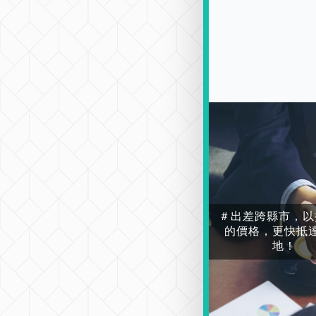
＃出差跨縣市，以
的價格，更快抵
地！