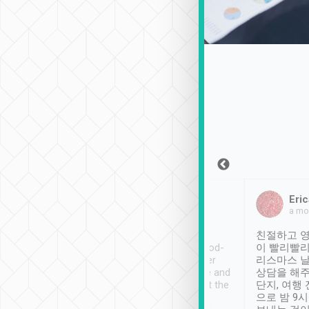
Sean Lee
Jack Ng
Eric
2018年12月30日
1個月前
a mo
ooking to Lavender
Tripool provides great
친절하고 영
- taichung.
service, vehicles in good-
이 빨리빨리
nous area with
condition and the driver
리스마스 
ny public transport.
service was awesome and
상담을 해주
er was so helpful
thoughtful. Driver went the
단지, 여행
ty ( telling us
extra mile on my last
으로 밤 9