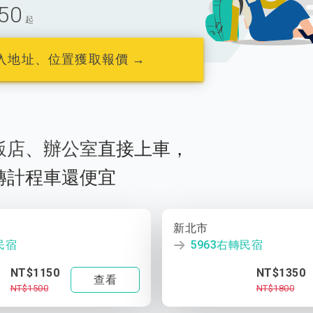
50
起
入地址、位置獲取報價 →
飯店
、
辦公室
直接上車，
轉計程車還便宜
新北市
民宿
5963右轉民宿
NT$1150
NT$1350
查看
NT$1500
NT$1800