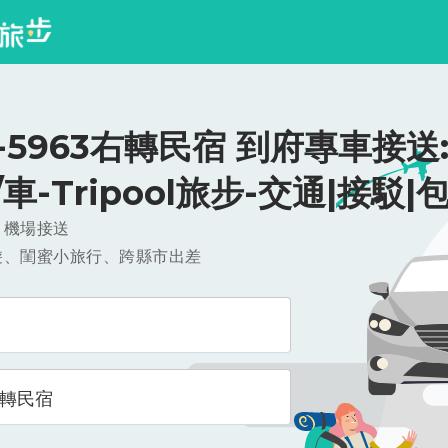
-5963右轉民宿 到府專車接送
0/車-Tripool旅步-交通|接駁|
，機場接送
遊、閨蜜小旅行、跨縣市出差
右轉民宿