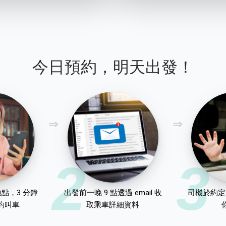
今日預約，明天出發！
2
3
點，3 分鐘
出發前一晚 9 點透過 email 收
司機於約定
約叫車
取乘車詳細資料