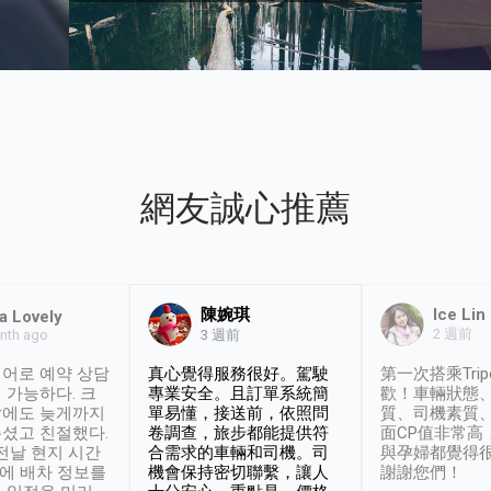
網友誠心推薦
陳婉琪
Ice Lin
a Lovely
2 週前
nth ago
3 週前
어로 예약 상담
真心覺得服務很好。駕駛
第一次搭乘Trip
 가능하다. 크
專業安全。且訂單系統簡
歡！車輛狀態
날에도 늦게까지
單易懂，接送前，依照問
質、司機素質
셨고 친절했다.
卷調查，旅步都能提供符
面CP值非常高
 전날 현지 시간
合需求的車輛和司機。司
與孕婦都覺得
시에 배차 정보를
機會保持密切聯繫，讓人
謝謝您們！