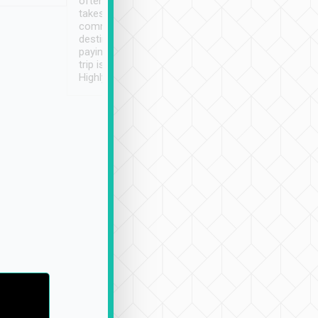
often limited English it
潔, 沒有煙味, 車
takes the difficulty out of
定
communicating the
destination details and
paying online prior to the
trip is very convenient.
Highly recommended