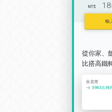
18
NT$
輸
從
你家
、
比搭高鐵
台北市
5963右轉