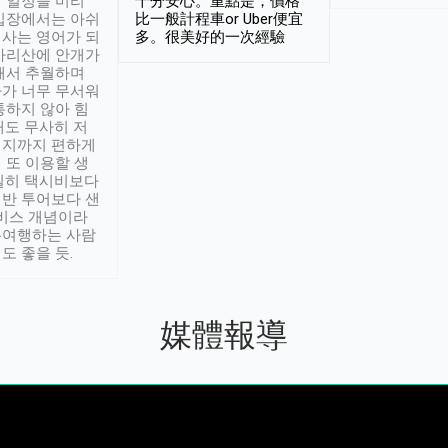
 일정을 미리
十分安心。重點是，價格
입장에서는 아쉬
比一般計程車or Uber便宜
사는 영어가 되
多。很美好的一次經驗
아리산에 안개가
해서 추월하며
가 너무 무서워
통하지 않아 힘
래도 무사히 저
적지까지 편하게
 또 이용할 생
실히 택시비보다
반 투어보다 샌
서비스 개념이라
유여행하는 사람
도 좋을 듯.
媒體報導