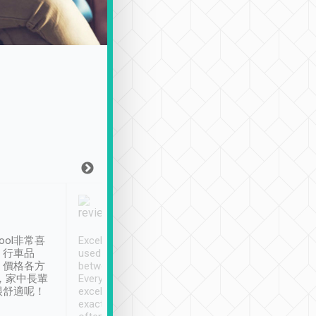
Joy Marsh
Benny Lau
1月12日
1 個月前
ool非常喜
Excellent service. We have
清境入住1晚, 由
、行車品
used Tripool to travel
清境, 都是乘坐由 Tri
、價格各方
between cities in Taiwan.
安排的車子, 接送都
，家中長輩
Every driver has been
去程司機早10分鐘到
很舒適呢！
excellent and arrives
程時遇上道路阻塞, 
exactly on time. As there is
鐘到達(可以接受),