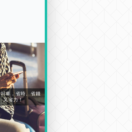
場叫車，省時、省錢
又省力！