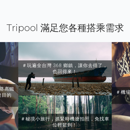
Tripool 滿足您各種搭乘需求
＃玩遍全台灣 368 鄉鎮，讓你去得了，
也回得來！
搭高鐵
＃機
達目的
＃秘境小旅行，抓緊時機搶拍照，免找車
位輕鬆到！