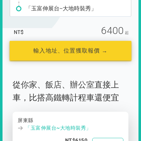
「玉富伸展台~大地時裝秀」
6400
NT$
起
輸入地址、位置獲取報價 →
從
你家
、
飯店
、
辦公室
直接上
車，
比搭高鐵轉計程車還便宜
屏東縣
「玉富伸展台~大地時裝秀」
NT$6150