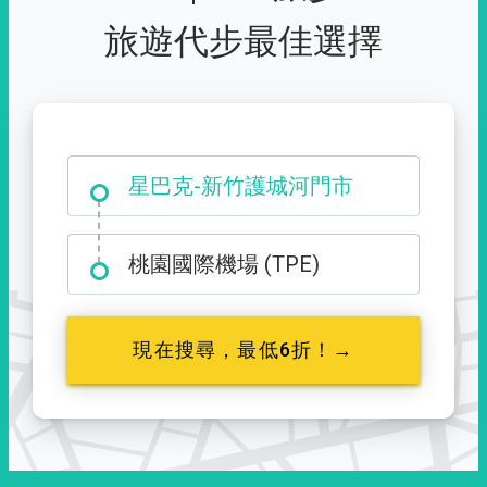
旅遊代步最佳選擇
大霸尖山登山口
星巴克-新竹護城河門市
桃園國際機場 (TPE)
現在搜尋，最低6折！→