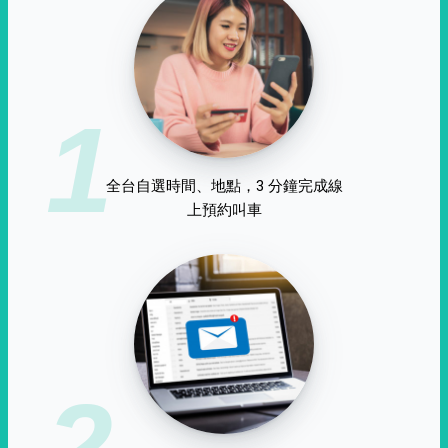
1
全台自選時間、地點，3 分鐘完成線
上預約叫車
2