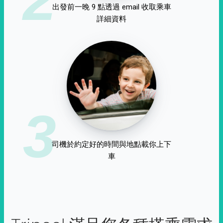
出發前一晚 9 點透過 email 收取乘車
詳細資料
3
司機於約定好的時間與地點載你上下
車