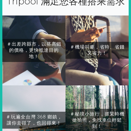
Tripool 滿足您各種搭乘需求
＃出差跨縣市，以搭高鐵
＃機場叫車，省時、省錢
的價格，更快抵達目的
又省力！
地！
＃秘境小旅行，抓緊時機
＃玩遍全台灣 368 鄉鎮，
搶拍照，免找車位輕鬆
讓你去得了，也回得來！
到！