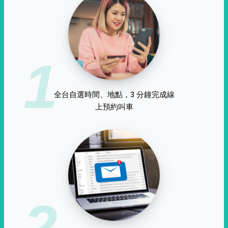
1
全台自選時間、地點，3 分鐘完成線
上預約叫車
2