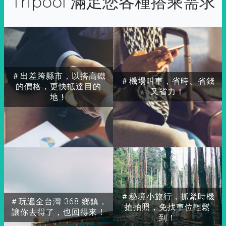
Tripool 滿足您各種搭乘需求
＃出差跨縣市，以搭高鐵
＃機場叫車，省時、省錢
的價格，更快抵達目的
又省力！
地！
＃秘境小旅行，抓緊時機
＃玩遍全台灣 368 鄉鎮，
搶拍照，免找車位輕鬆
讓你去得了，也回得來！
到！