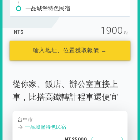
一品城堡特色民宿
1900
NT$
起
輸入地址、位置獲取報價 →
從
你家
、
飯店
、
辦公室
直接上
車，
比搭高鐵轉計程車還便宜
台中市
一品城堡特色民宿
NT$5000