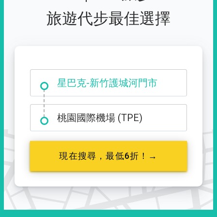
旅遊代步最佳選擇
大霸尖山登山口
星巴克-新竹護城河門市
桃園國際機場 (TPE)
現在搜尋，最低6折！→