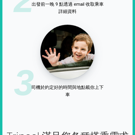
出發前一晚 9 點透過 email 收取乘車
詳細資料
3
司機於約定好的時間與地點載你上下
車