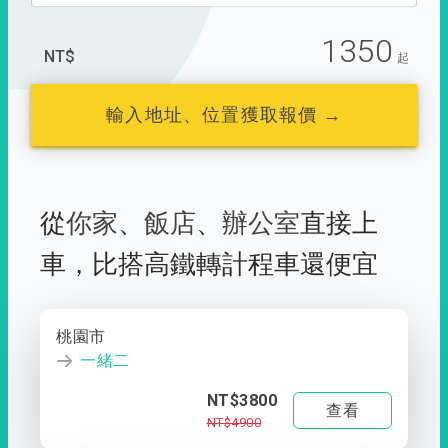
1350
NT$
起
輸入地址、位置獲取報價 →
從
你家
、
飯店
、
辦公室
直接上
車，
比搭高鐵轉計程車還便宜
桃園市
一緒二
NT$3800
查看
NT$4900