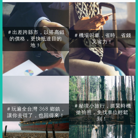
＃出差跨縣市，以搭高鐵
＃機場叫車，省時、省錢
的價格，更快抵達目的
又省力！
地！
＃秘境小旅行，抓緊時機
＃玩遍全台灣 368 鄉鎮，
搶拍照，免找車位輕鬆
讓你去得了，也回得來！
到！