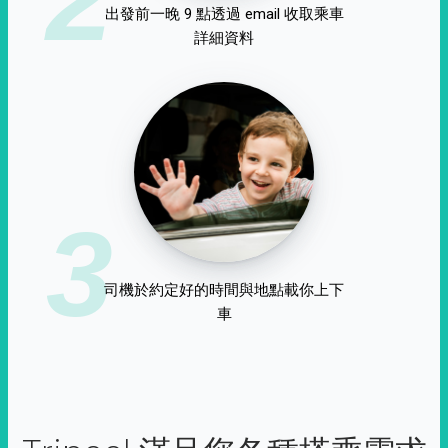
出發前一晚 9 點透過 email 收取乘車
詳細資料
3
司機於約定好的時間與地點載你上下
車