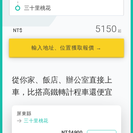
三十里桃花
5150
NT$
起
輸入地址、位置獲取報價 →
從
你家
、
飯店
、
辦公室
直接上
車，
比搭高鐵轉計程車還便宜
屏東縣
三十里桃花
NT$4900