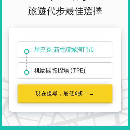
旅遊代步最佳選擇
大霸尖山登山口
星巴克-新竹護城河門市
桃園國際機場 (TPE)
現在搜尋，最低6折！→