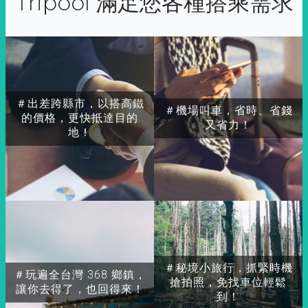
Tripool 滿足您各種搭乘需求
＃出差跨縣市，以搭高鐵
＃機場叫車，省時、省錢
的價格，更快抵達目的
又省力！
地！
＃秘境小旅行，抓緊時機
＃玩遍全台灣 368 鄉鎮，
搶拍照，免找車位輕鬆
讓你去得了，也回得來！
到！