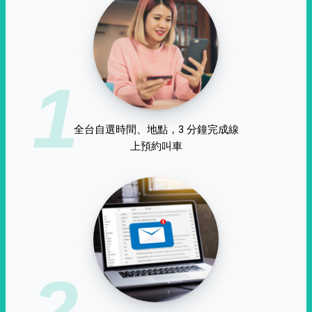
1
全台自選時間、地點，3 分鐘完成線
上預約叫車
2