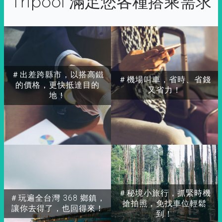
Tripool 滿足您各種搭乘需求
＃出差跨縣市，以搭高鐵
＃機場叫車，省時、省錢
的價格，更快抵達目的
又省力！
地！
＃秘境小旅行，抓緊時機
＃玩遍全台灣 368 鄉鎮，
搶拍照，免找車位輕鬆
讓你去得了，也回得來！
到！