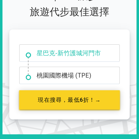
旅遊代步最佳選擇
大霸尖山登山口
星巴克-新竹護城河門市
桃園國際機場 (TPE)
現在搜尋，最低6折！→