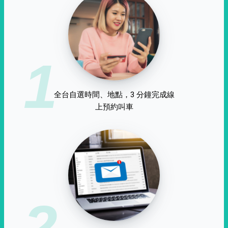
1
全台自選時間、地點，3 分鐘完成線
上預約叫車
2