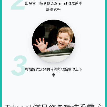
出發前一晚 9 點透過 email 收取乘車
詳細資料
3
司機於約定好的時間與地點載你上下
車