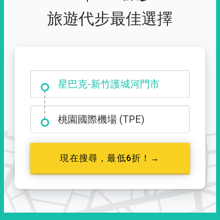
旅遊代步最佳選擇
大霸尖山登山口
星巴克-新竹護城河門市
桃園國際機場 (TPE)
現在搜尋，最低6折！→