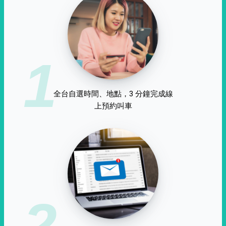
1
全台自選時間、地點，3 分鐘完成線
上預約叫車
2