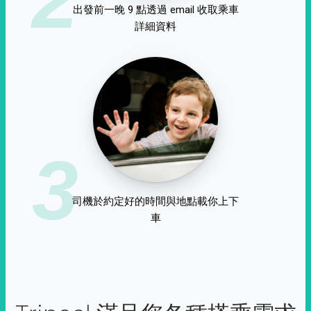
出發前一晚 9 點透過 email 收取乘車
詳細資料
3
司機於約定好的時間與地點載你上下
車