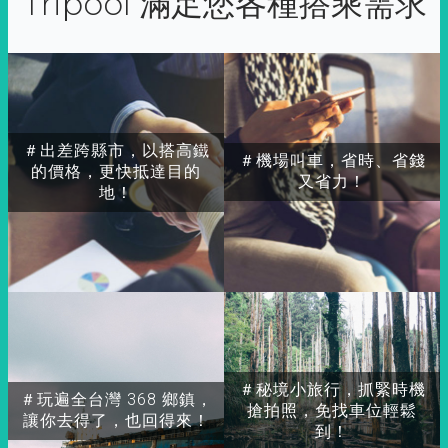
Tripool 滿足您各種搭乘需求
＃出差跨縣市，以搭高鐵
＃機場叫車，省時、省錢
的價格，更快抵達目的
又省力！
地！
＃秘境小旅行，抓緊時機
＃玩遍全台灣 368 鄉鎮，
搶拍照，免找車位輕鬆
讓你去得了，也回得來！
到！