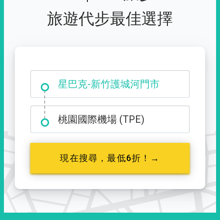
旅遊代步最佳選擇
大霸尖山登山口
桃園國際機場 (TPE)
現在搜尋，最低6折！→