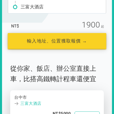
三富大酒店
1900
NT$
起
輸入地址、位置獲取報價 →
從
你家
、
飯店
、
辦公室
直接上
車，
比搭高鐵轉計程車還便宜
台中市
三富大酒店
NT$5000