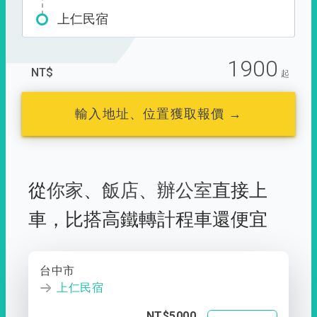
上仁民宿
1900
NT$
起
輸入地址、位置獲取報價 →
從
你家
、
飯店
、
辦公室
直接上
車，
比搭高鐵轉計程車還便宜
台中市
上仁民宿
NT$5000