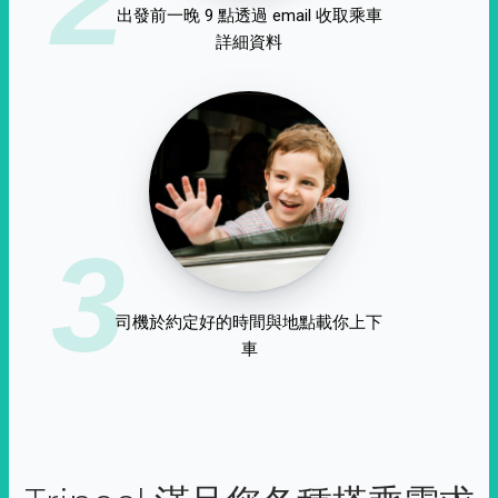
出發前一晚 9 點透過 email 收取乘車
詳細資料
3
司機於約定好的時間與地點載你上下
車