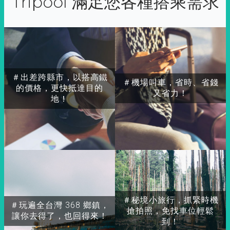
Tripool 滿足您各種搭乘需求
＃出差跨縣市，以搭高鐵
＃機場叫車，省時、省錢
的價格，更快抵達目的
又省力！
地！
＃秘境小旅行，抓緊時機
＃玩遍全台灣 368 鄉鎮，
搶拍照，免找車位輕鬆
讓你去得了，也回得來！
到！