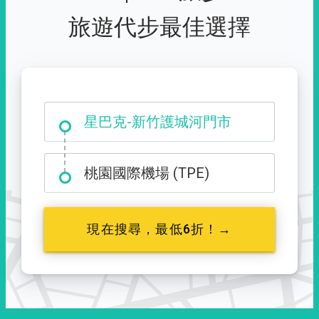
旅遊代步最佳選擇
大霸尖山登山口
星巴克-新竹護城河門市
桃園國際機場 (TPE)
現在搜尋，最低6折！→