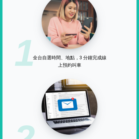
1
全台自選時間、地點，3 分鐘完成線
上預約叫車
2