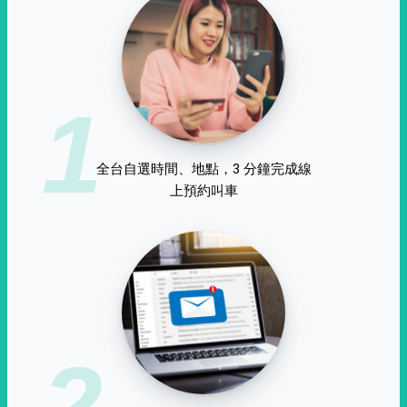
1
全台自選時間、地點，3 分鐘完成線
上預約叫車
2