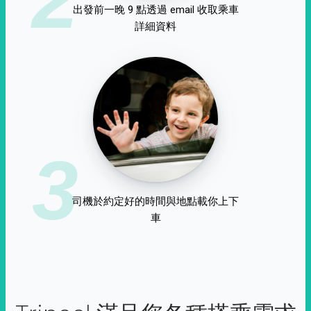
出發前一晚 9 點透過 email 收取乘車
詳細資料
3
司機於約定好的時間與地點載你上下
車