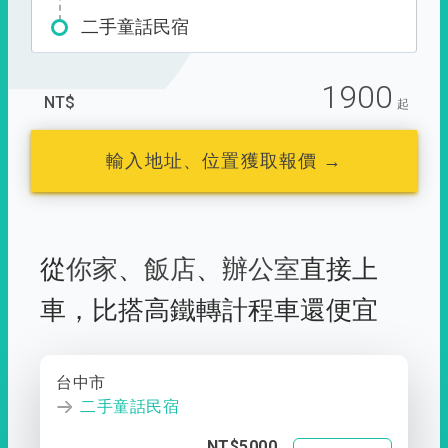
二手童話民宿
1900
NT$
起
輸入地址、位置獲取報價 →
從
你家
、
飯店
、
辦公室
直接上
車，
比搭高鐵轉計程車還便宜
台中市
二手童話民宿
NT$5000