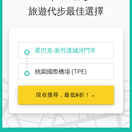
旅遊代步最佳選擇
大霸尖山登山口
桃園國際機場 (TPE)
現在搜尋，最低6折！→