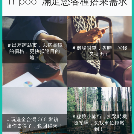
Tripool 滿足您各種搭乘需求
＃出差跨縣市，以搭高鐵
＃機場叫車，省時、省錢
的價格，更快抵達目的
又省力！
地！
＃秘境小旅行，抓緊時機
＃玩遍全台灣 368 鄉鎮，
搶拍照，免找車位輕鬆
讓你去得了，也回得來！
到！