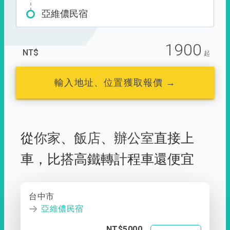
亞維儂民宿
1900
NT$
起
輸入地址、位置獲取報價 →
從
你家
、
飯店
、
辦公室
直接上
車，
比搭高鐵轉計程車還便宜
台中市
亞維儂民宿
NT$5000