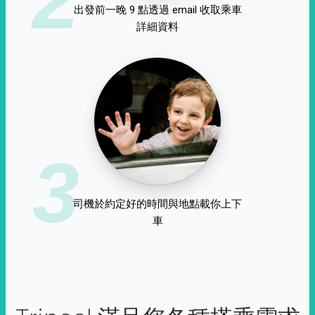
出發前一晚 9 點透過 email 收取乘車
詳細資料
3
司機於約定好的時間與地點載你上下
車