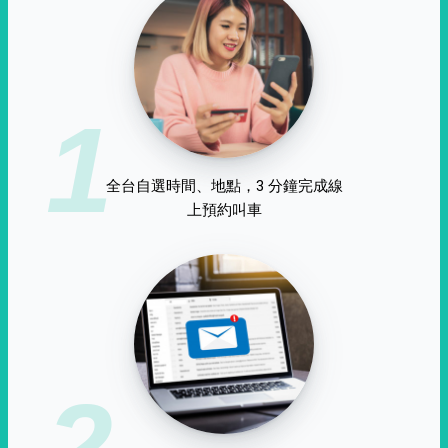
1
全台自選時間、地點，3 分鐘完成線
上預約叫車
2