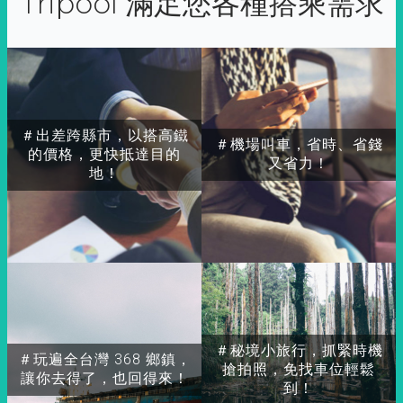
Tripool 滿足您各種搭乘需求
＃出差跨縣市，以搭高鐵
＃機場叫車，省時、省錢
的價格，更快抵達目的
又省力！
地！
＃秘境小旅行，抓緊時機
＃玩遍全台灣 368 鄉鎮，
搶拍照，免找車位輕鬆
讓你去得了，也回得來！
到！