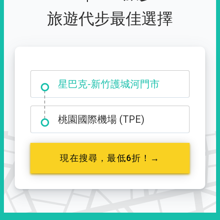
旅遊代步最佳選擇
大霸尖山登山口
星巴克-新竹護城河門市
桃園國際機場 (TPE)
現在搜尋，最低6折！→