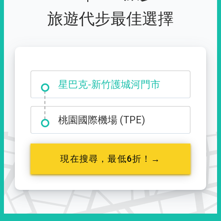
旅遊代步最佳選擇
大霸尖山登山口
星巴克-新竹護城河門市
桃園國際機場 (TPE)
現在搜尋，最低6折！→