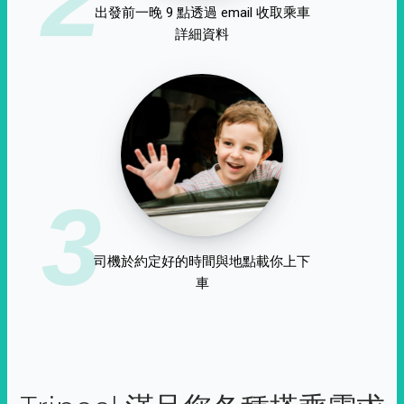
出發前一晚 9 點透過 email 收取乘車
詳細資料
3
司機於約定好的時間與地點載你上下
車