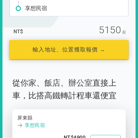
享想民宿
5150
NT$
起
輸入地址、位置獲取報價 →
從
你家
、
飯店
、
辦公室
直接上
車，
比搭高鐵轉計程車還便宜
屏東縣
享想民宿
NT$4900