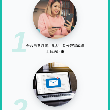
1
全台自選時間、地點，3 分鐘完成線
上預約叫車
2