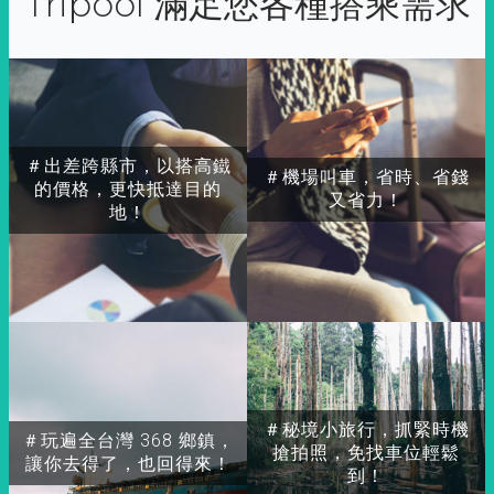
Tripool 滿足您各種搭乘需求
＃出差跨縣市，以搭高鐵
＃機場叫車，省時、省錢
的價格，更快抵達目的
又省力！
地！
＃秘境小旅行，抓緊時機
＃玩遍全台灣 368 鄉鎮，
搶拍照，免找車位輕鬆
讓你去得了，也回得來！
到！