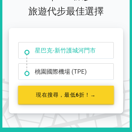
旅遊代步最佳選擇
大霸尖山登山口
星巴克-新竹護城河門市
桃園國際機場 (TPE)
現在搜尋，最低6折！→