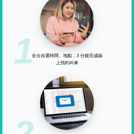
1
全台自選時間、地點，3 分鐘完成線
上預約叫車
2