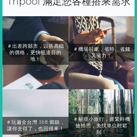
Tripool 滿足您各種搭乘需求
＃出差跨縣市，以搭高鐵
＃機場叫車，省時、省錢
的價格，更快抵達目的
又省力！
地！
＃秘境小旅行，抓緊時機
＃玩遍全台灣 368 鄉鎮，
搶拍照，免找車位輕鬆
讓你去得了，也回得來！
到！