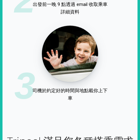
出發前一晚 9 點透過 email 收取乘車
詳細資料
3
司機於約定好的時間與地點載你上下
車