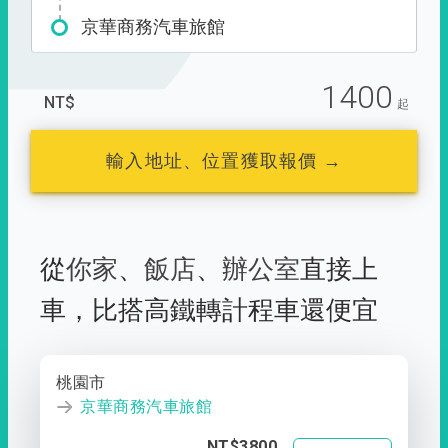
京華商務汽車旅館
1400
NT$
起
輸入地址、位置獲取報價 →
從
你家
、
飯店
、
辦公室
直接上
車，
比搭高鐵轉計程車還便宜
桃園市
京華商務汽車旅館
NT$3800