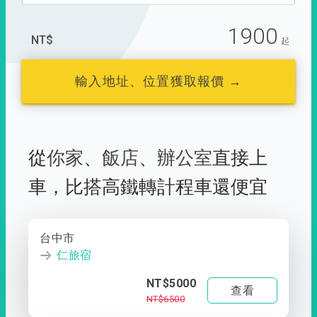
1900
NT$
起
輸入地址、位置獲取報價 →
從
你家
、
飯店
、
辦公室
直接上
車，
比搭高鐵轉計程車還便宜
台中市
仁旅宿
NT$5000
查看
NT$6500