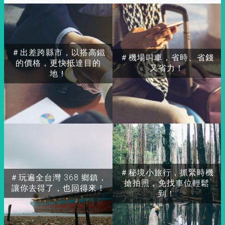
＃出差跨縣市，以搭高鐵
＃機場叫車，省時、省錢
的價格，更快抵達目的
又省力！
地！
＃秘境小旅行，抓緊時機
＃玩遍全台灣 368 鄉鎮，
搶拍照，免找車位輕鬆
讓你去得了，也回得來！
到！