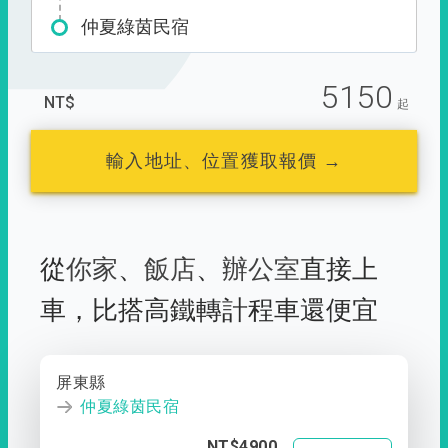
仲夏綠茵民宿
5150
NT$
起
輸入地址、位置獲取報價 →
從
你家
、
飯店
、
辦公室
直接上
車，
比搭高鐵轉計程車還便宜
屏東縣
仲夏綠茵民宿
NT$4900