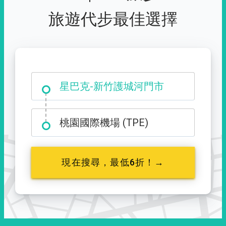
旅遊代步最佳選擇
大霸尖山登山口
星巴克-新竹護城河門市
桃園國際機場 (TPE)
現在搜尋，最低6折！→