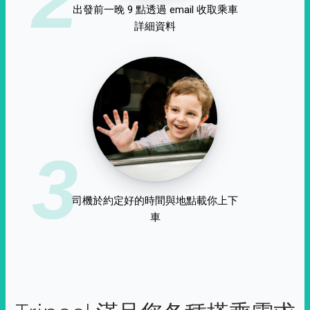
出發前一晚 9 點透過 email 收取乘車
詳細資料
3
司機於約定好的時間與地點載你上下
車