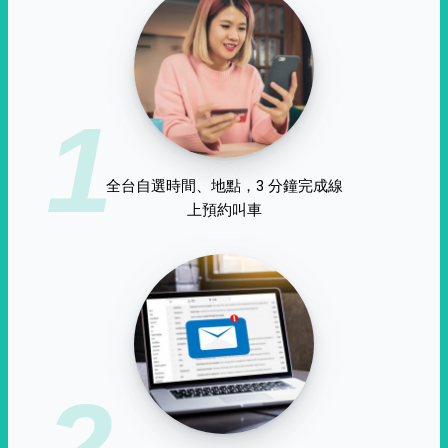
1
全台自選時間、地點，3 分鐘完成線
上預約叫車
2