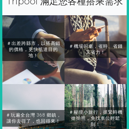
Tripool 滿足您各種搭乘需求
＃出差跨縣市，以搭高鐵
＃機場叫車，省時、省錢
的價格，更快抵達目的
又省力！
地！
＃秘境小旅行，抓緊時機
＃玩遍全台灣 368 鄉鎮，
搶拍照，免找車位輕鬆
讓你去得了，也回得來！
到！