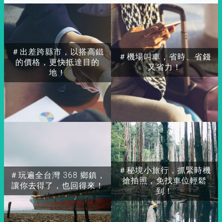
＃出差跨縣市，以搭高鐵
＃機場叫車，省時、省錢
的價格，更快抵達目的
又省力！
地！
＃秘境小旅行，抓緊時機
＃玩遍全台灣 368 鄉鎮，
搶拍照，免找車位輕鬆
讓你去得了，也回得來！
到！