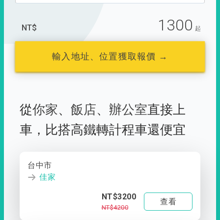
1300
NT$
起
輸入地址、位置獲取報價 →
從
你家
、
飯店
、
辦公室
直接上
車，
比搭高鐵轉計程車還便宜
台中市
佳家
NT$3200
查看
NT$4200