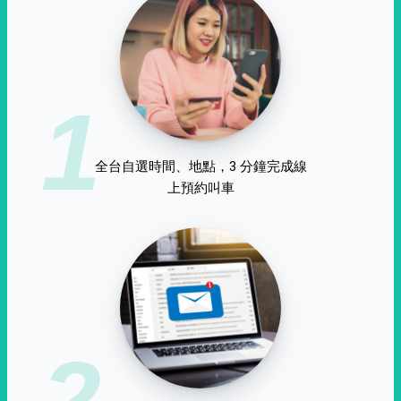
1
全台自選時間、地點，3 分鐘完成線
上預約叫車
2