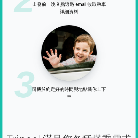
出發前一晚 9 點透過 email 收取乘車
詳細資料
3
司機於約定好的時間與地點載你上下
車