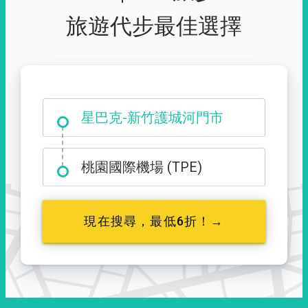
旅遊代步最佳選擇
大霸尖山登山口
桃園國際機場 (TPE)
現在搜尋，最低6折！→