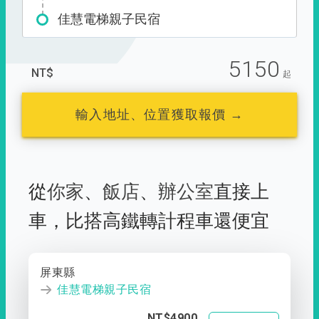
佳慧電梯親子民宿
5150
NT$
起
輸入地址、位置獲取報價 →
從
你家
、
飯店
、
辦公室
直接上
車，
比搭高鐵轉計程車還便宜
屏東縣
佳慧電梯親子民宿
NT$4900