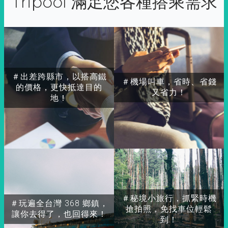
Tripool 滿足您各種搭乘需求
＃出差跨縣市，以搭高鐵
＃機場叫車，省時、省錢
的價格，更快抵達目的
又省力！
地！
＃秘境小旅行，抓緊時機
＃玩遍全台灣 368 鄉鎮，
搶拍照，免找車位輕鬆
讓你去得了，也回得來！
到！