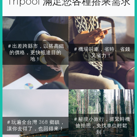
Tripool 滿足您各種搭乘需求
＃出差跨縣市，以搭高鐵
＃機場叫車，省時、省錢
的價格，更快抵達目的
又省力！
地！
＃秘境小旅行，抓緊時機
＃玩遍全台灣 368 鄉鎮，
搶拍照，免找車位輕鬆
讓你去得了，也回得來！
到！