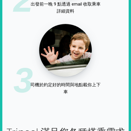
出發前一晚 9 點透過 email 收取乘車
詳細資料
3
司機於約定好的時間與地點載你上下
車