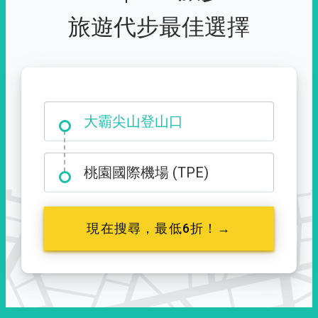
旅遊代步最佳選擇
大霸尖山登山口
桃園國際機場 (TPE)
現在搜尋，最低6折！→