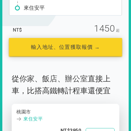
來住安平
1450
NT$
起
輸入地址、位置獲取報價 →
從
你家
、
飯店
、
辦公室
直接上
車，
比搭高鐵轉計程車還便宜
桃園市
來住安平
NT$3950