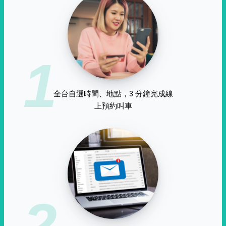
1
全台自選時間、地點，3 分鐘完成線
上預約叫車
2