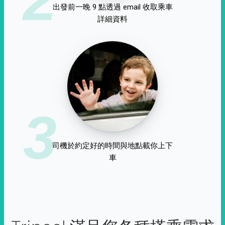
出發前一晚 9 點透過 email 收取乘車
詳細資料
3
司機於約定好的時間與地點載你上下
車