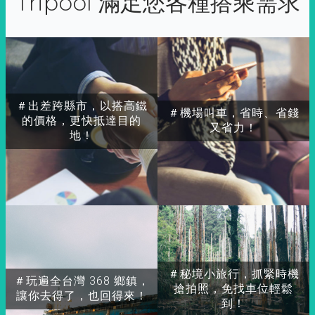
Tripool 滿足您各種搭乘需求
＃出差跨縣市，以搭高鐵
＃機場叫車，省時、省錢
的價格，更快抵達目的
又省力！
地！
＃秘境小旅行，抓緊時機
＃玩遍全台灣 368 鄉鎮，
搶拍照，免找車位輕鬆
讓你去得了，也回得來！
到！