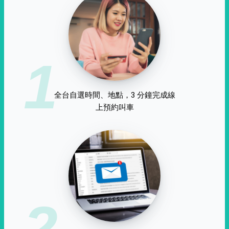
1
全台自選時間、地點，3 分鐘完成線
上預約叫車
2