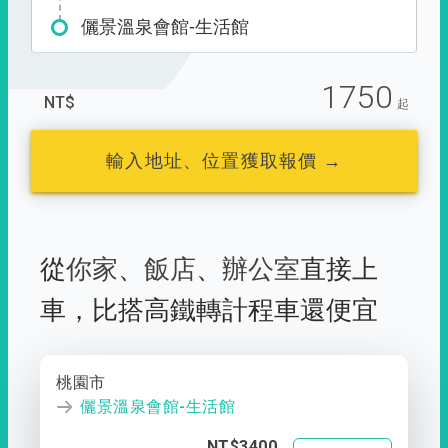
儷景溫泉會館-生活館
1750
NT$
起
輸入地址、位置獲取報價 →
從
你家
、
飯店
、
辦公室
直接上
車，
比搭高鐵轉計程車還便宜
桃園市
儷景溫泉會館-生活館
NT$3400