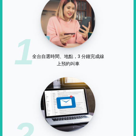
1
全台自選時間、地點，3 分鐘完成線
上預約叫車
2