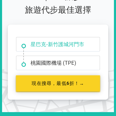
旅遊代步最佳選擇
大霸尖山登山口
星巴克-新竹護城河門市
桃園國際機場 (TPE)
現在搜尋，最低6折！→