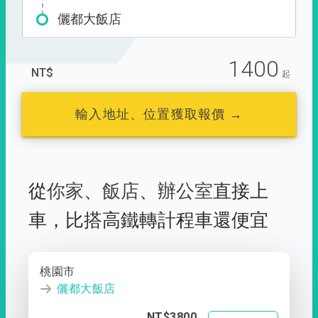
儷都大飯店
1400
NT$
起
輸入地址、位置獲取報價 →
從
你家
、
飯店
、
辦公室
直接上
車，
比搭高鐵轉計程車還便宜
桃園市
儷都大飯店
NT$3800