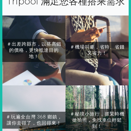
Tripool 滿足您各種搭乘需求
＃出差跨縣市，以搭高鐵
＃機場叫車，省時、省錢
的價格，更快抵達目的
又省力！
地！
＃秘境小旅行，抓緊時機
＃玩遍全台灣 368 鄉鎮，
搶拍照，免找車位輕鬆
讓你去得了，也回得來！
到！