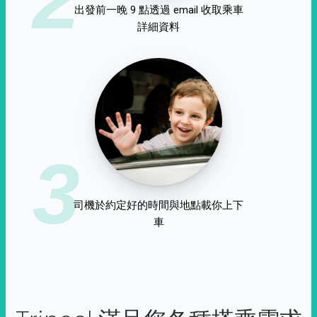
出發前一晚 9 點透過 email 收取乘車
詳細資料
3
司機於約定好的時間與地點載你上下
車