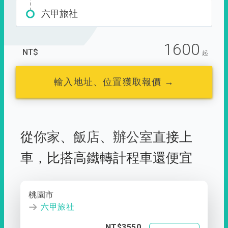
六甲旅社
1600
NT$
起
輸入地址、位置獲取報價 →
從
你家
、
飯店
、
辦公室
直接上
車，
比搭高鐵轉計程車還便宜
桃園市
六甲旅社
NT$3550