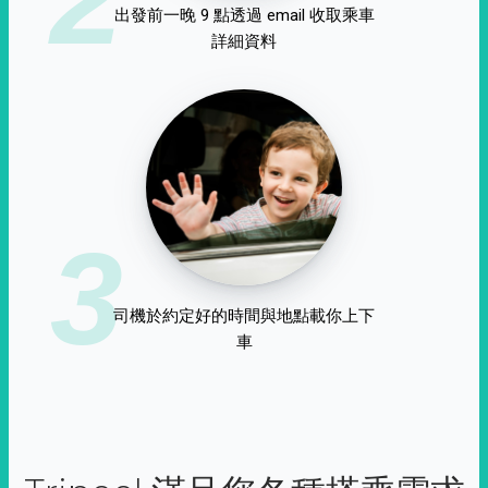
出發前一晚 9 點透過 email 收取乘車
詳細資料
3
司機於約定好的時間與地點載你上下
車