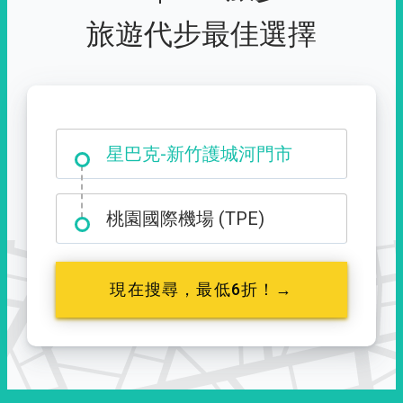
旅遊代步最佳選擇
大霸尖山登山口
星巴克-新竹護城河門市
桃園國際機場 (TPE)
現在搜尋，最低6折！→