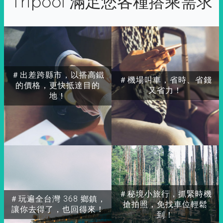
Tripool 滿足您各種搭乘需求
＃出差跨縣市，以搭高鐵
＃機場叫車，省時、省錢
的價格，更快抵達目的
又省力！
地！
＃秘境小旅行，抓緊時機
＃玩遍全台灣 368 鄉鎮，
搶拍照，免找車位輕鬆
讓你去得了，也回得來！
到！