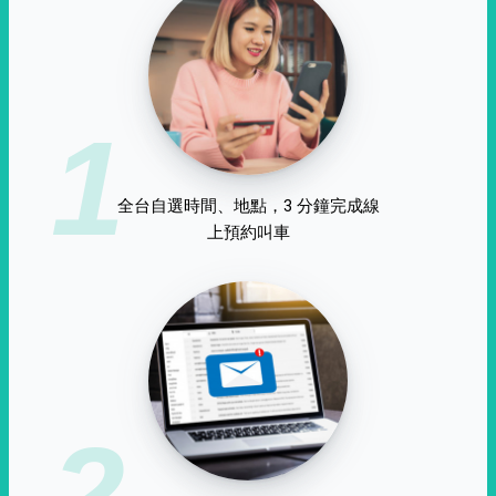
1
全台自選時間、地點，3 分鐘完成線
上預約叫車
2