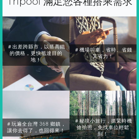
Tripool 滿足您各種搭乘需求
＃出差跨縣市，以搭高鐵
＃機場叫車，省時、省錢
的價格，更快抵達目的
又省力！
地！
＃秘境小旅行，抓緊時機
＃玩遍全台灣 368 鄉鎮，
搶拍照，免找車位輕鬆
讓你去得了，也回得來！
到！