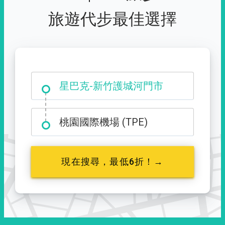
旅遊代步最佳選擇
大霸尖山登山口
星巴克-新竹護城河門市
桃園國際機場 (TPE)
現在搜尋，最低6折！→