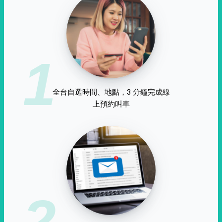
1
全台自選時間、地點，3 分鐘完成線
上預約叫車
2