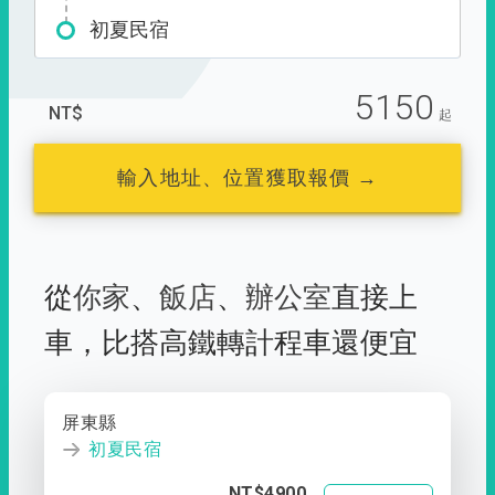
初夏民宿
5150
NT$
起
輸入地址、位置獲取報價 →
從
你家
、
飯店
、
辦公室
直接上
車，
比搭高鐵轉計程車還便宜
屏東縣
初夏民宿
NT$4900