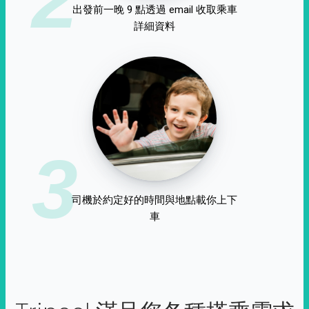
出發前一晚 9 點透過 email 收取乘車
詳細資料
3
司機於約定好的時間與地點載你上下
車