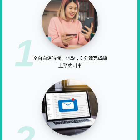
1
全台自選時間、地點，3 分鐘完成線
上預約叫車
2