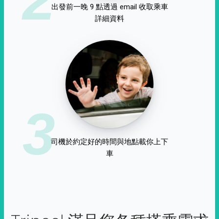
出發前一晚 9 點透過 email 收取乘車
詳細資料
3
司機於約定好的時間與地點載你上下
車