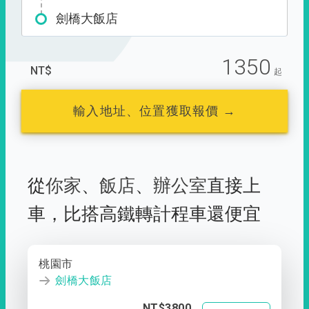
劍橋大飯店
1350
NT$
起
輸入地址、位置獲取報價 →
從
你家
、
飯店
、
辦公室
直接上
車，
比搭高鐵轉計程車還便宜
桃園市
劍橋大飯店
NT$3800