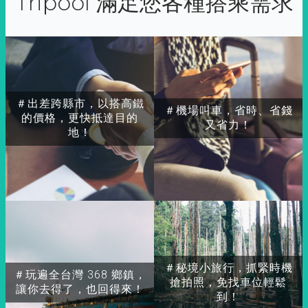
Tripool 滿足您各種搭乘需求
＃出差跨縣市，以搭高鐵
＃機場叫車，省時、省錢
的價格，更快抵達目的
又省力！
地！
＃秘境小旅行，抓緊時機
＃玩遍全台灣 368 鄉鎮，
搶拍照，免找車位輕鬆
讓你去得了，也回得來！
到！