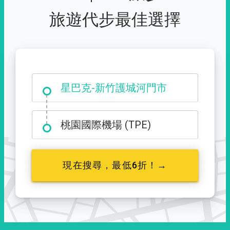
旅遊代步最佳選擇
大霸尖山登山口
星巴克-新竹護城河門市
桃園國際機場 (TPE)
現在搜尋，最低6折！→