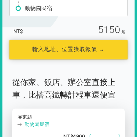
動物園民宿
5150
NT$
起
輸入地址、位置獲取報價 →
從
你家
、
飯店
、
辦公室
直接上
車，
比搭高鐵轉計程車還便宜
屏東縣
動物園民宿
NT$4900