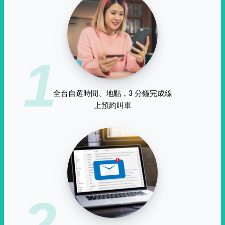
1
全台自選時間、地點，3 分鐘完成線
上預約叫車
2