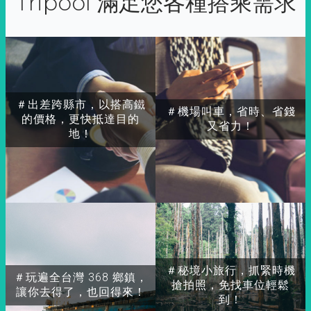
Tripool 滿足您各種搭乘需求
＃出差跨縣市，以搭高鐵
＃機場叫車，省時、省錢
的價格，更快抵達目的
又省力！
地！
＃秘境小旅行，抓緊時機
＃玩遍全台灣 368 鄉鎮，
搶拍照，免找車位輕鬆
讓你去得了，也回得來！
到！