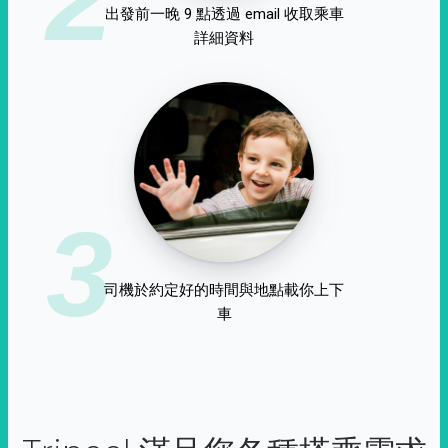
出發前一晚 9 點透過 email 收取乘車
詳細資料
3
司機於約定好的時間與地點載你上下
車