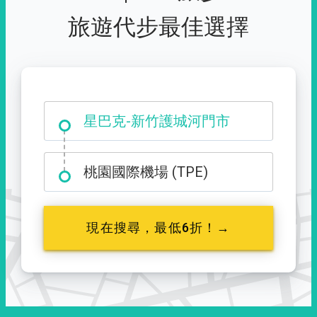
旅遊代步最佳選擇
大霸尖山登山口
桃園國際機場 (TPE)
現在搜尋，最低6折！→