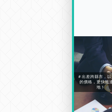
＃出差跨縣市，以
的價格，更快抵
地！