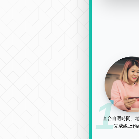
1
全台自選時間、地
完成線上預