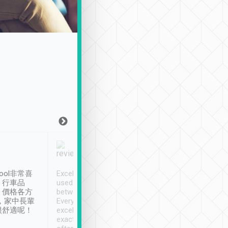
Joy Marsh
Benny Lau
1月12日
1 個月前
ool非常喜
Excellent service. We have
清境入住1晚, 由
、行車品
used Tripool to travel
清境, 都是乘坐由 Tri
、價格各方
between cities in Taiwan.
安排的車子, 接送都
，家中長輩
Every driver has been
去程司機早10分鐘到
很舒適呢！
excellent and arrives
程時遇上道路阻塞, 
exactly on time. As there is
鐘到達(可以接受),