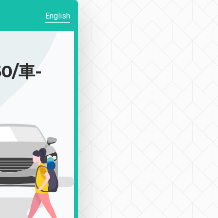
English
0/車-