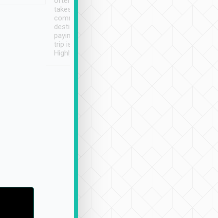
often limited English it
潔, 沒有煙味, 車
takes the difficulty out of
定
communicating the
destination details and
paying online prior to the
trip is very convenient.
Highly recommended