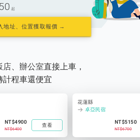
50
起
入地址、位置獲取報價 →
飯店
、
辦公室
直接上車，
轉計程車還便宜
花蓮縣
卓亞民宿
NT$4900
NT$5150
查看
NT$6400
NT$6700