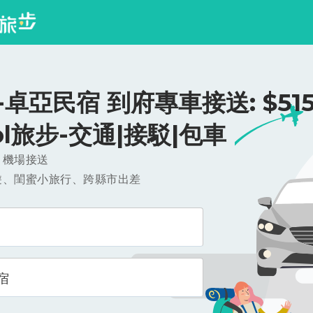
卓亞民宿 到府專車接送: $515
ool旅步-交通|接駁|包車
，機場接送
遊、閨蜜小旅行、跨縣市出差
宿