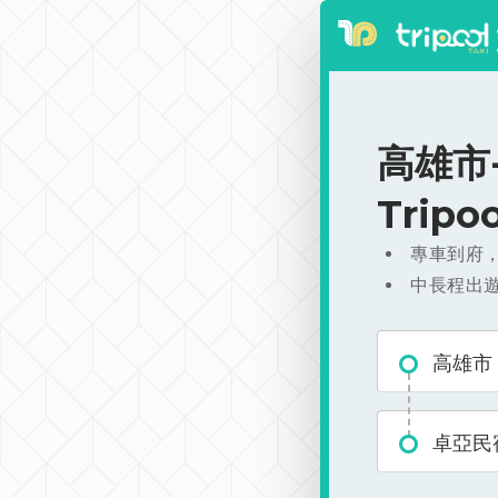
高雄市-
Trip
專車到府
中長程出
高雄市
卓亞民