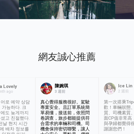
網友誠心推薦
陳婉琪
Ice Lin
a Lovely
2 週前
nth ago
3 週前
어로 예약 상담
真心覺得服務很好。駕駛
第一次搭乘Trip
 가능하다. 크
專業安全。且訂單系統簡
歡！車輛狀態
날에도 늦게까지
單易懂，接送前，依照問
質、司機素質
셨고 친절했다.
卷調查，旅步都能提供符
面CP值非常高
 전날 현지 시간
合需求的車輛和司機。司
與孕婦都覺得
시에 배차 정보를
機會保持密切聯繫，讓人
謝謝您們！