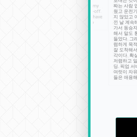
ther places of
booking to confirm if I
보내는 것이
t not known to
have safely arrived at my
짜는 사람 
 so definitely more
destination after drop-off.
웠고 운전기
se” feels). Really
Definitely something I have
지 않았고 
t. No delay in
not seen elsewhere 👍
낀 날 계속
and had a lovely
가서 동승자
up to lavender
해서 말도 
 Thank you tripool!
들었다. 그
렴하게 목
잘 도착해서
각이다. 확
저렴하고 일
딩. 픽업 
여럿이 자
들은 애용해