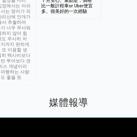
 일정을 미리
十分安心。重點是，價格
입장에서는 아쉬
比一般計程車or Uber便宜
사는 영어가 되
多。很美好的一次經驗
아리산에 안개가
해서 추월하며
가 너무 무서워
통하지 않아 힘
래도 무사히 저
적지까지 편하게
 또 이용할 생
실히 택시비보다
반 투어보다 샌
서비스 개념이라
유여행하는 사람
도 좋을 듯.
媒體報導