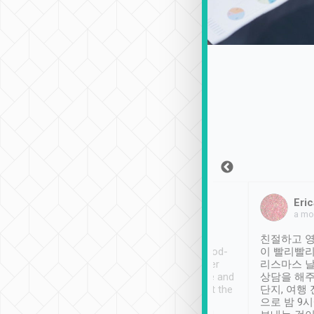
Sean Lee
Jack Ng
Eric
2018年12月30日
1個月前
a mo
ooking to Lavender
Tripool provides great
친절하고 영
- taichung.
service, vehicles in good-
이 빨리빨리
nous area with
condition and the driver
리스마스 
ny public transport.
service was awesome and
상담을 해주
er was so helpful
thoughtful. Driver went the
단지, 여행
ty ( telling us
extra mile on my last
으로 밤 9