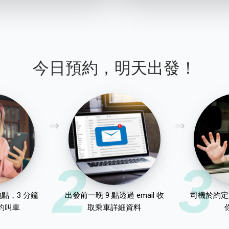
今日預約，明天出發！
2
3
點，3 分鐘
出發前一晚 9 點透過 email 收
司機於約定
約叫車
取乘車詳細資料