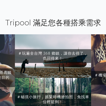
Tripool 滿足您各種搭乘需求
＃玩遍全台灣 368 鄉鎮，讓你去得了，
也回得來！
搭高鐵
＃機
達目的
＃秘境小旅行，抓緊時機搶拍照，免找車
位輕鬆到！