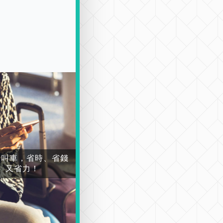
場叫車，省時、省錢
又省力！