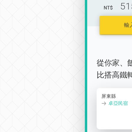
51
NT$
輸
從
你家
、
比搭高鐵
屏東縣
卓亞民宿