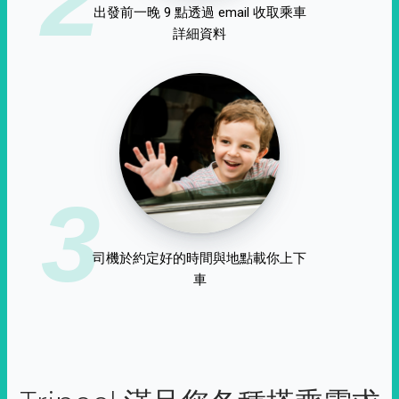
出發前一晚 9 點透過 email 收取乘車
詳細資料
3
司機於約定好的時間與地點載你上下
車