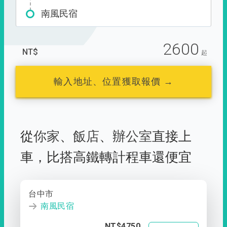
南風民宿
2600
NT$
起
輸入地址、位置獲取報價 →
從
你家
、
飯店
、
辦公室
直接上
車，
比搭高鐵轉計程車還便宜
台中市
南風民宿
NT$4750