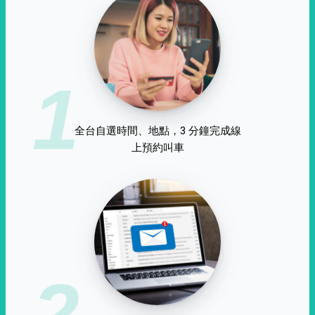
1
全台自選時間、地點，3 分鐘完成線
上預約叫車
2