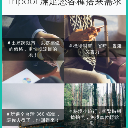
Tripool 滿足您各種搭乘需求
＃出差跨縣市，以搭高鐵
＃機場叫車，省時、省錢
的價格，更快抵達目的
又省力！
地！
＃秘境小旅行，抓緊時機
＃玩遍全台灣 368 鄉鎮，
搶拍照，免找車位輕鬆
讓你去得了，也回得來！
到！