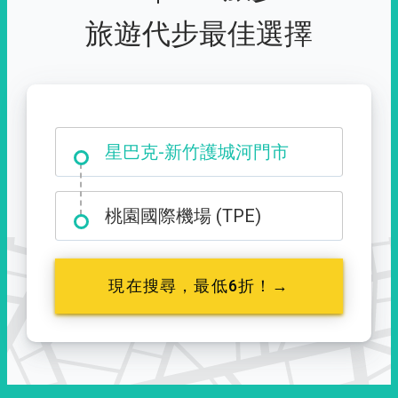
旅遊代步最佳選擇
大霸尖山登山口
星巴克-新竹護城河門市
桃園國際機場 (TPE)
現在搜尋，最低6折！→