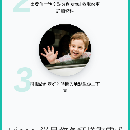
出發前一晚 9 點透過 email 收取乘車
詳細資料
3
司機於約定好的時間與地點載你上下
車