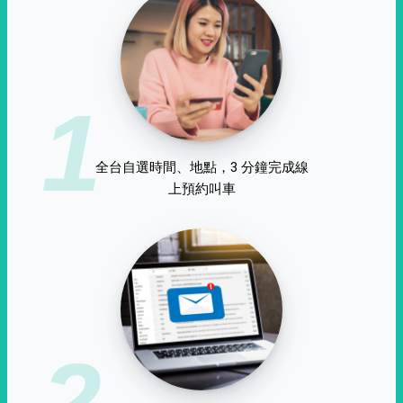
1
全台自選時間、地點，3 分鐘完成線
上預約叫車
2