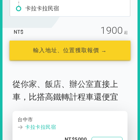
卡拉卡拉民宿
1900
NT$
起
輸入地址、位置獲取報價 →
從
你家
、
飯店
、
辦公室
直接上
車，
比搭高鐵轉計程車還便宜
台中市
卡拉卡拉民宿
NT$5000