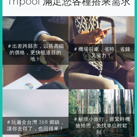
Tripool 滿足您各種搭乘需求
＃出差跨縣市，以搭高鐵
＃機場叫車，省時、省錢
的價格，更快抵達目的
又省力！
地！
＃秘境小旅行，抓緊時機
＃玩遍全台灣 368 鄉鎮，
搶拍照，免找車位輕鬆
讓你去得了，也回得來！
到！