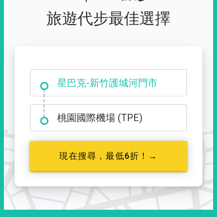
旅遊代步最佳選擇
大霸尖山登山口
星巴克-新竹護城河門市
桃園國際機場 (TPE)
現在搜尋，最低6折！→