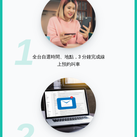
1
全台自選時間、地點，3 分鐘完成線
上預約叫車
2