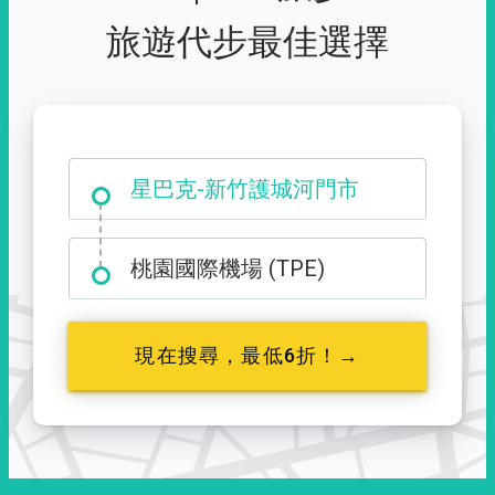
旅遊代步最佳選擇
大霸尖山登山口
星巴克-新竹護城河門市
桃園國際機場 (TPE)
現在搜尋，最低6折！→