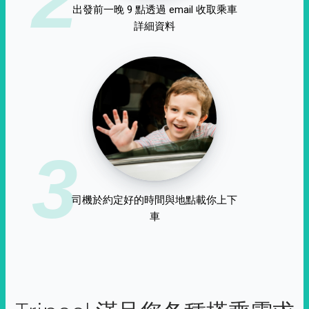
出發前一晚 9 點透過 email 收取乘車
詳細資料
3
司機於約定好的時間與地點載你上下
車