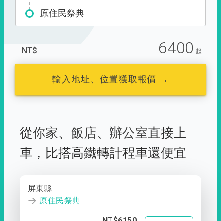
原住民祭典
6400
NT$
起
輸入地址、位置獲取報價 →
從
你家
、
飯店
、
辦公室
直接上
車，
比搭高鐵轉計程車還便宜
屏東縣
原住民祭典
NT$6150