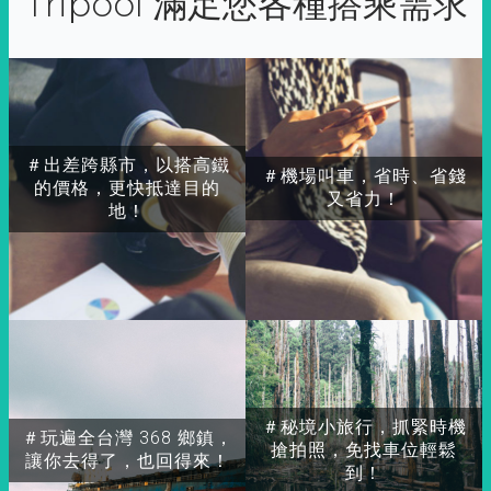
Tripool 滿足您各種搭乘需求
＃出差跨縣市，以搭高鐵
＃機場叫車，省時、省錢
的價格，更快抵達目的
又省力！
地！
＃秘境小旅行，抓緊時機
＃玩遍全台灣 368 鄉鎮，
搶拍照，免找車位輕鬆
讓你去得了，也回得來！
到！