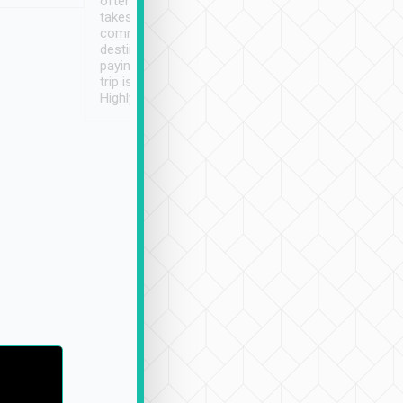
often limited English it
潔, 沒有煙味, 車
takes the difficulty out of
定
communicating the
destination details and
paying online prior to the
trip is very convenient.
Highly recommended