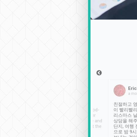
Sean Lee
Jack Ng
Eric
2018年12月30日
1個月前
a mo
ooking to Lavender
Tripool provides great
친절하고 영
- taichung.
service, vehicles in good-
이 빨리빨리
nous area with
condition and the driver
리스마스 
ny public transport.
service was awesome and
상담을 해주
er was so helpful
thoughtful. Driver went the
단지, 여행
ty ( telling us
extra mile on my last
으로 밤 9