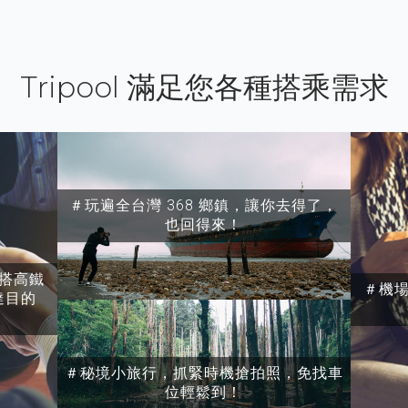
Tripool 滿足您各種搭乘需求
＃玩遍全台灣 368 鄉鎮，讓你去得了，
也回得來！
搭高鐵
＃機
達目的
＃秘境小旅行，抓緊時機搶拍照，免找車
位輕鬆到！