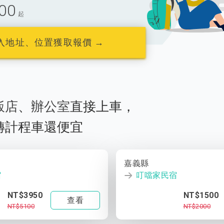
00
起
入地址、位置獲取報價 →
飯店
、
辦公室
直接上車，
轉計程車還便宜
嘉義縣
宿
叮噹家民宿
NT$3950
NT$1500
查看
NT$5100
NT$2000