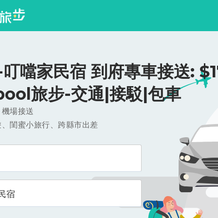
叮噹家民宿 到府專車接送: $17
ipool旅步-交通|接駁|包車
，機場接送
遊、閨蜜小旅行、跨縣市出差
民宿