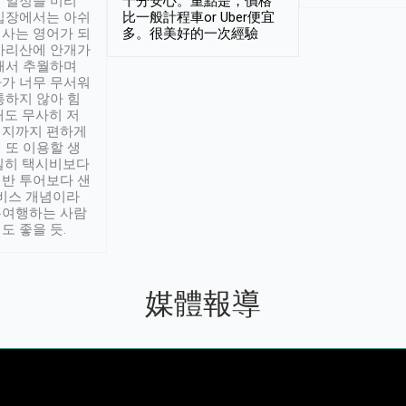
 일정을 미리
十分安心。重點是，價格
입장에서는 아쉬
比一般計程車or Uber便宜
사는 영어가 되
多。很美好的一次經驗
아리산에 안개가
해서 추월하며
가 너무 무서워
통하지 않아 힘
래도 무사히 저
적지까지 편하게
 또 이용할 생
실히 택시비보다
반 투어보다 샌
서비스 개념이라
유여행하는 사람
도 좋을 듯.
媒體報導