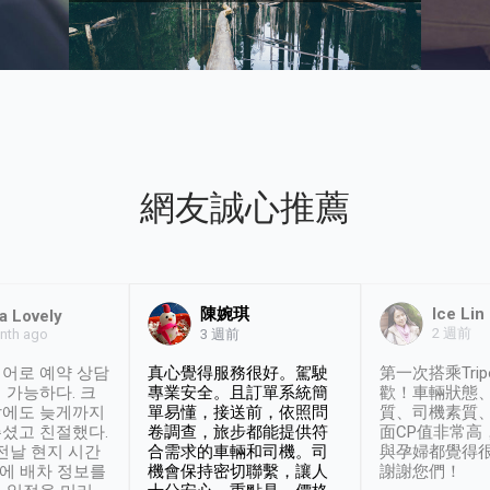
網友誠心推薦
陳婉琪
Ice Lin
a Lovely
2 週前
nth ago
3 週前
어로 예약 상담
真心覺得服務很好。駕駛
第一次搭乘Trip
 가능하다. 크
專業安全。且訂單系統簡
歡！車輛狀態
날에도 늦게까지
單易懂，接送前，依照問
質、司機素質
셨고 친절했다.
卷調查，旅步都能提供符
面CP值非常高
 전날 현지 시간
合需求的車輛和司機。司
與孕婦都覺得
시에 배차 정보를
機會保持密切聯繫，讓人
謝謝您們！