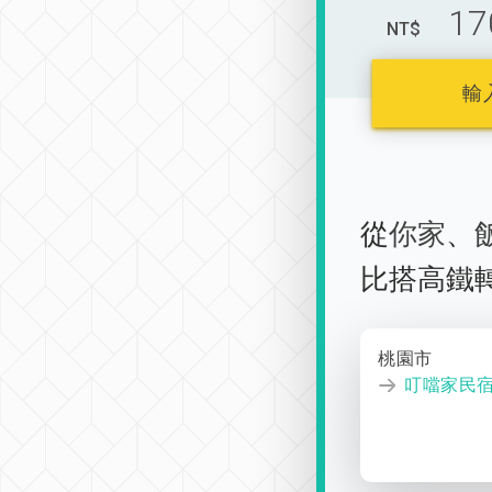
17
NT$
輸
從
你家
、
比搭高鐵
桃園市
叮噹家民