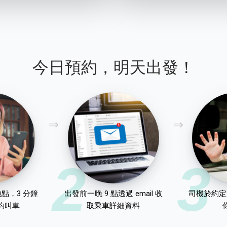
今日預約，明天出發！
2
3
點，3 分鐘
出發前一晚 9 點透過 email 收
司機於約定
約叫車
取乘車詳細資料