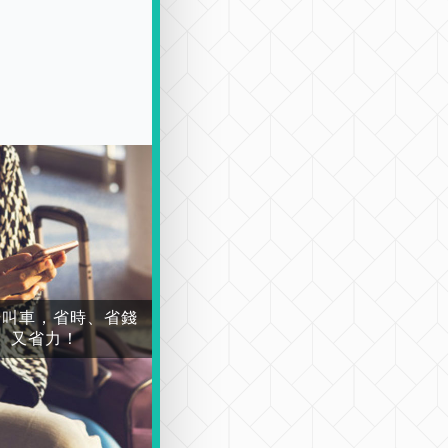
場叫車，省時、省錢
又省力！