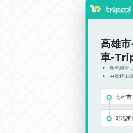
高雄市-
車-Tr
專車到府
中長程出
高雄市
叮噹家