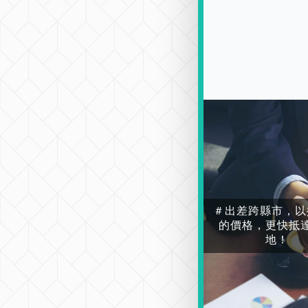
＃出差跨縣市，以
的價格，更快抵
地！