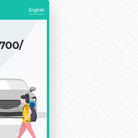
English
00/