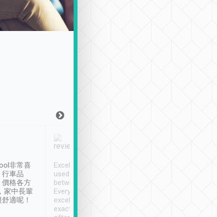
Joy Marsh
Benny Lau
1月12日
1 個月前
ool非常喜
Excellent service. We have
清境入住1晚, 由
、行車品
used Tripool to travel
清境, 都是乘坐由 Tri
、價格各方
between cities in Taiwan.
安排的車子, 接送都
，家中長輩
Every driver has been
去程司機早10分鐘到
很舒適呢！
excellent and arrives
程時遇上道路阻塞, 
exactly on time. As there is
鐘到達(可以接受),