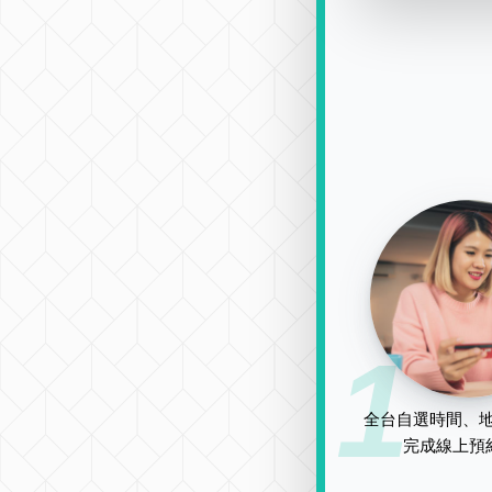
1
全台自選時間、地
完成線上預