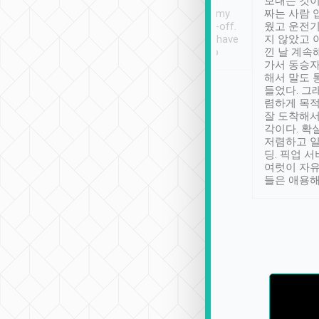
ther places of
booking to confirm if I
보내는 것이
t not known to
have safely arrived at my
짜는 사람 
 so definitely more
destination after drop-off.
웠고 운전기
se” feels). Really
Definitely something I have
지 않았고 
t. No delay in
not seen elsewhere 👍
낀 날 계속
and had a lovely
가서 동승자
up to lavender
해서 말도 
 Thank you tripool!
들었다. 그
렴하게 목
잘 도착해서
각이다. 확
저렴하고 일
딩. 픽업 
여럿이 자
들은 애용해