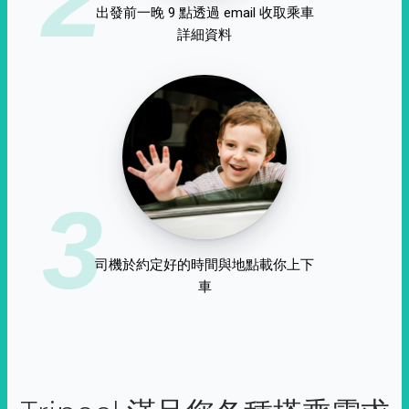
出發前一晚 9 點透過 email 收取乘車
詳細資料
3
司機於約定好的時間與地點載你上下
車