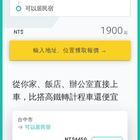
可以居民宿
1900
NT$
起
輸入地址、位置獲取報價 →
從
你家
、
飯店
、
辦公室
直接上
車，
比搭高鐵轉計程車還便宜
台中市
可以居民宿
NT$4450