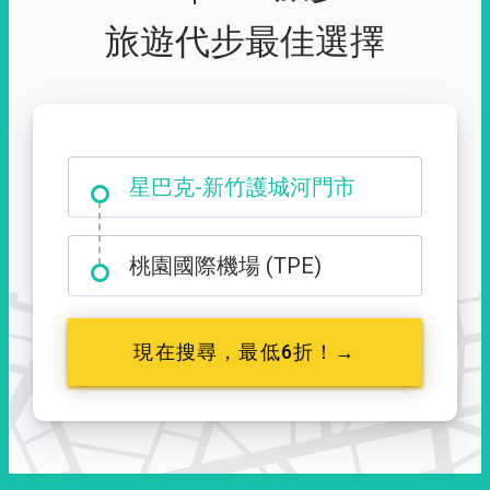
旅遊代步最佳選擇
大霸尖山登山口
星巴克-新竹護城河門市
桃園國際機場 (TPE)
現在搜尋，最低6折！→