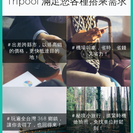
Tripool 滿足您各種搭乘需求
＃出差跨縣市，以搭高鐵
＃機場叫車，省時、省錢
的價格，更快抵達目的
又省力！
地！
＃秘境小旅行，抓緊時機
＃玩遍全台灣 368 鄉鎮，
搶拍照，免找車位輕鬆
讓你去得了，也回得來！
到！