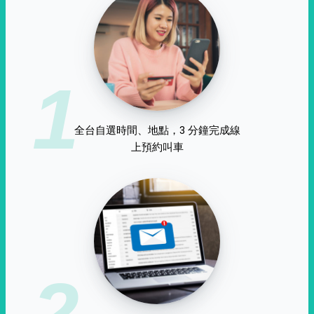
1
全台自選時間、地點，3 分鐘完成線
上預約叫車
2